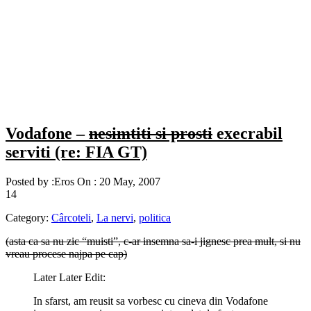
Vodafone –
nesimtiti si prosti
execrabil
serviti (re: FIA GT)
Posted by :
Eros
On :
20 May, 2007
14
Category:
Cârcoteli
,
La nervi
,
politica
(asta ca sa nu zic “muisti”, c-ar insemna sa-i jignesc prea mult, si nu
vreau procese najpa pe cap)
Later Later Edit:
In sfarst, am reusit sa vorbesc cu cineva din Vodafone