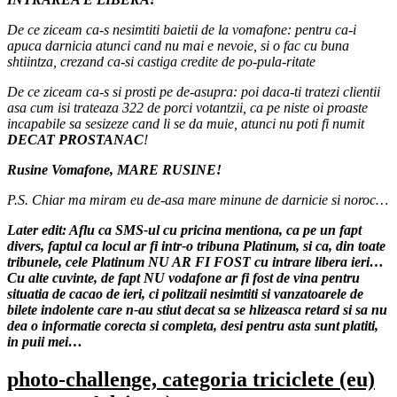
De ce ziceam ca-s nesimtiti baietii de la vomafone: pentru ca-i
apuca darnicia atunci cand nu mai e nevoie, si o fac cu buna
shtiintza, crezand ca-si castiga credite de po-pula-ritate
De ce ziceam ca-s si prosti pe de-asupra: poi daca-ti tratezi clientii
asa cum isi trateaza 322 de porci votantzii, ca pe niste oi proaste
incapabile sa sesizeze cand li se da muie, atunci nu poti fi numit
DECAT PROSTANAC
!
Rusine Vomafone, MARE RUSINE!
P.S. Chiar ma miram eu de-asa mare minune de darnicie si noroc…
Later edit: Aflu ca SMS-ul cu pricina mentiona, ca pe un fapt
divers, faptul ca locul ar fi intr-o tribuna Platinum, si ca, din toate
tribunele, cele Platinum NU AR FI FOST cu intrare libera ieri…
Cu alte cuvinte, de fapt NU vodafone ar fi fost de vina pentru
situatia de cacao de ieri, ci politzaii nesimtiti si vanzatoarele de
bilete indolente care n-au stiut decat sa se hlizeasca retard si sa nu
dea o informatie corecta si completa, desi pentru asta sunt platiti,
in puii mei…
photo-challenge, categoria triciclete (eu)