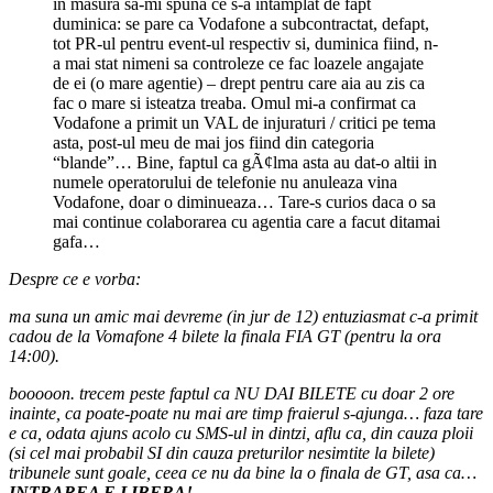
in masura sa-mi spuna ce s-a intamplat de fapt
duminica: se pare ca Vodafone a subcontractat, defapt,
tot PR-ul pentru event-ul respectiv si, duminica fiind, n-
a mai stat nimeni sa controleze ce fac loazele angajate
de ei (o mare agentie) – drept pentru care aia au zis ca
fac o mare si isteatza treaba. Omul mi-a confirmat ca
Vodafone a primit un VAL de injuraturi / critici pe tema
asta, post-ul meu de mai jos fiind din categoria
“blande”… Bine, faptul ca gÃ¢lma asta au dat-o altii in
numele operatorului de telefonie nu anuleaza vina
Vodafone, doar o diminueaza… Tare-s curios daca o sa
mai continue colaborarea cu agentia care a facut ditamai
gafa…
Despre ce e vorba:
ma suna un amic mai devreme (in jur de 12) entuziasmat c-a primit
cadou de la Vomafone 4 bilete la finala FIA GT (pentru la ora
14:00).
booooon. trecem peste faptul ca NU DAI BILETE cu doar 2 ore
inainte, ca poate-poate nu mai are timp fraierul s-ajunga… faza tare
e ca, odata ajuns acolo cu SMS-ul in dintzi, aflu ca, din cauza ploii
(si cel mai probabil SI din cauza preturilor nesimtite la bilete)
tribunele sunt goale, ceea ce nu da bine la o finala de GT, asa ca…
INTRAREA E LIBERA!