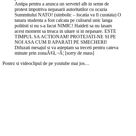
Antipa pentru a arunca un servetel alb in semn de
protest impotriva nepasarii autoritatilor cu ocazia
Summitului NATO! (simbolic – locatia va fi curatata) O
tanara studenta a fost calcata pe culoarul unic langa
politisti si nu s-a facut NIMIC! Haideti sa nu lasam
acest moment sa treaca in uitare si in nepasare. ESTE
TIMPUL SA ACTIONAM! PROTEJATI-NE SI PE
NOI ASA CUM II APARATI PE SMECHERI!
Difuzati mesajul si va asteptam sa treceti pentru cateva
minute prin zonaÃ¢â‚¬Â¦ [sorry de mass]
Postez si videoclipul de pe youtube mai jos…