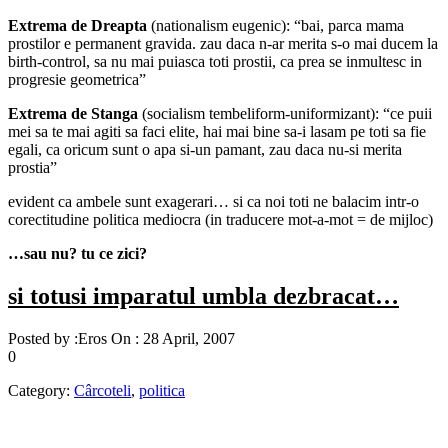
Extrema de Dreapta
(nationalism eugenic): “bai, parca mama
prostilor e permanent gravida. zau daca n-ar merita s-o mai ducem la
birth-control, sa nu mai puiasca toti prostii, ca prea se inmultesc in
progresie geometrica”
Extrema de Stanga
(socialism tembeliform-uniformizant): “ce puii
mei sa te mai agiti sa faci elite, hai mai bine sa-i lasam pe toti sa fie
egali, ca oricum sunt o apa si-un pamant, zau daca nu-si merita
prostia”
evident ca ambele sunt exagerari… si ca noi toti ne balacim intr-o
corectitudine politica mediocra (in traducere mot-a-mot = de mijloc)
…sau nu? tu ce zici?
si totusi imparatul umbla dezbracat…
Posted by :
Eros
On :
28 April, 2007
0
Category:
Cârcoteli
,
politica