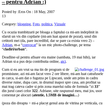
– pentru Adrian :)
Posted by :
Eros
On :
18 May, 2007
13
Category:
blogging
,
Foto
,
politica
,
Vizuale
Cu ocazia trambitzarii pe bloaga a faptului ca mi-am indeplinit in
sfarsit un vis din copilarie (mi-am luat aparat de pozat), unul din
cetitorii mei (da, pare incredibil, dar se pare ca exista vreo 2) –
Adrian
, m-a “
convocat
” la un mic photo-challenge, pe tema
“
cladiri/urban
“.
Deadline-ul pentru afisare era maine (sambata, 19 mai hihi), iar
Adrian si-a pus deja contributia online,
aici
.
Cum si eu am vrut sa ma tin de program si de
promisiune, azi mi-am facut vreo 2 ore libere, mi-am luat catrafusele
in carca, si-am dat o fugutza pe Lipscani, unde am prins in cadru
diverse ruine, dupa care, in drumul inapoi spre casa, am profitat sa
mai trag cateva cadre si prin zona marelui raliu de formula “zi
33
”
din jurul casei celor
322
. Adriane, uite raspunsul meu, mai jos, usor
comentat pe alocuri (
atentie, 1.5MB de imagini…
)
(poza din dreapta > mi-a placut genul asta de vitrina pe verticala, cu