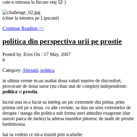
cate-o mireasa la fiecare etaj 😉 )
(chiar la intrarea pe Lipscani)
Continue Reading >>
politica din perspectiva urii pe prostie
Posted by :
Eros
On :
17 May, 2007
6
Category:
Aberatii
,
politica
in ultima vreme m-au asaltat doua valuri masive de disconfort,
provocate de doua surse (nu chiar atat de complet) independente:
politica
si
prostia
.
lucrul asta m-a facut sa inteleg un pic extremele din prima, prim
prisma urii pe a doua. cu alte cuvinte, sa dau un sens extremelor de
dreapta / stanga din politica sub forma unei atitudini exagerate (dar
uneori parca de ineles) la adresa muntilor pitoresc de inalti de prostie
bashtinoasa.
hai sa vedem ce mi-a traznit prin scafarlie: