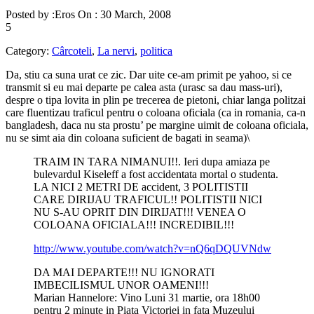
Posted by :
Eros
On :
30 March, 2008
5
Category:
Cârcoteli
,
La nervi
,
politica
Da, stiu ca suna urat ce zic. Dar uite ce-am primit pe yahoo, si ce
transmit si eu mai departe pe calea asta (urasc sa dau mass-uri),
despre o tipa lovita in plin pe trecerea de pietoni, chiar langa politzai
care fluentizau traficul pentru o coloana oficiala (ca in romania, ca-n
bangladesh, daca nu sta prostu’ pe margine uimit de coloana oficiala,
nu se simt aia din coloana suficient de bagati in seama)\
TRAIM IN TARA NIMANUI!!. Ieri dupa amiaza pe
bulevardul Kiseleff a fost accidentata mortal o studenta.
LA NICI 2 METRI DE accident, 3 POLITISTII
CARE DIRIJAU TRAFICUL!! POLITISTII NICI
NU S-AU OPRIT DIN DIRIJAT!!! VENEA O
COLOANA OFICIALA!!! INCREDIBIL!!!
http://www.youtube.com/watch?v=nQ6qDQUVNdw
DA MAI DEPARTE!!! NU IGNORATI
IMBECILISMUL UNOR OAMENI!!!
Marian Hannelore: Vino Luni 31 martie, ora 18h00
pentru 2 minute in Piata Victoriei in fata Muzeului