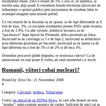
rezultatelor finale. Deci o eroare de 5%. Ceea ce, in statistica, la
nivelul asta, deja poate fi considerat frauda electorala (incercare de
influentare a opiniei publice prin prezentarea de rezultate false in
avantajul imaginii unui anumit partid)
Ce vin retarzii de la Insomar sa ne spuna: ca de fapt diferentele ar fi
fost de max. 2%, cu exceptia rezultatelor pentru PSD, unde eroarea
a fost de 2.9%. Cu alte cuvinte, dobitocii incearca sa ne
“pacaleasca” dupa tipicul lui Pristanda, adica prosteala pe fatza.
Incercand sa ne convinga ca 5 e de fapt 2, incercand sa defalcheze
acea diferenta grosolana pe bucatele, incercand sa ne spuna ca de
fapt diferenta nu a fost de 5% ci de 2% si de inca 3%.
Domnilor procurori platiti degeaba, se sesizeaza cineva? Ca de
autosesizare nu mai poate fi vorba, ati ratat momentul s-o faceti.
Romanii, viitori cobai nucleari?
Posted by :
Eros
On :
21 November, 2008
8
Category:
Cârcoteli
,
politica
,
Tehnicisme
Cetesc
un articol de pe ZDNet News
, in care aflu despre un nou
“produs”: mini-centrale atomice de cartier. Suficient de mici cat sa