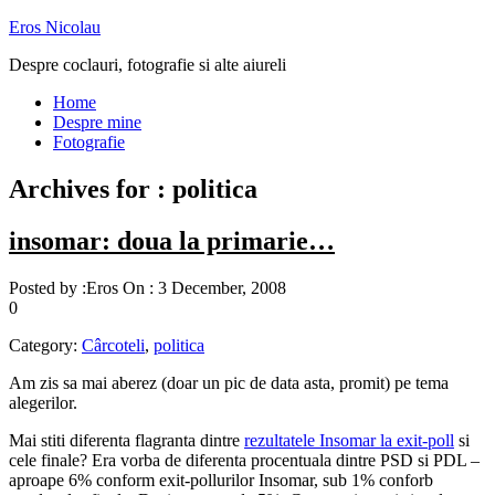
Eros Nicolau
Despre coclauri, fotografie si alte aiureli
Home
Despre mine
Fotografie
Archives for : politica
insomar: doua la primarie…
Posted by :
Eros
On :
3 December, 2008
0
Category:
Cârcoteli
,
politica
Am zis sa mai aberez (doar un pic de data asta, promit) pe tema
alegerilor.
Mai stiti diferenta flagranta dintre
rezultatele Insomar la exit-poll
si
cele finale? Era vorba de diferenta procentuala dintre PSD si PDL –
aproape 6% conform exit-pollurilor Insomar, sub 1% conforb