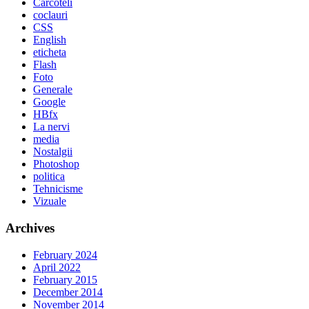
Cârcoteli
coclauri
CSS
English
eticheta
Flash
Foto
Generale
Google
HBfx
La nervi
media
Nostalgii
Photoshop
politica
Tehnicisme
Vizuale
Archives
February 2024
April 2022
February 2015
December 2014
November 2014