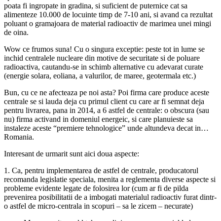
poata fi ingropate in gradina, si suficient de puternice cat sa
alimenteze 10.000 de locuinte timp de 7-10 ani, si avand ca rezultat
poluant o gramajoara de material radioactiv de marimea unei mingi
de oina.
Wow ce frumos suna! Cu o singura exceptie: peste tot in lume se
inchid centralele nucleare din motive de securitate si de poluare
radioactiva, cautandu-se in schimb alternative cu adevarat curate
(energie solara, eoliana, a valurilor, de maree, geotermala etc.)
Bun, cu ce ne afecteaza pe noi asta? Poi firma care produce aceste
centrale se si lauda deja cu primul client cu care ar fi semnat deja
pentru livrarea, pana in 2014, a 6 astfel de centrale: o obscura (sau
nu) firma activand in domeniul energeic, si care planuieste sa
instaleze aceste “premiere tehnologice” unde altundeva decat in…
Romania.
Interesant de urmarit sunt aici doua aspecte:
1. Ca, pentru implementarea de astfel de centrale, producatorul
recomanda legislatie speciala, menita a reglementa diverse aspecte si
probleme evidente legate de folosirea lor (cum ar fi de pilda
prevenirea posibilitatii de a imbogati materialul radioactiv furat dintr-
o astfel de micro-centrala in scopuri – sa le zicem – necurate)