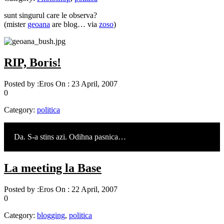
sunt singurul care le observa?
(mister
geoana
are blog… via
zoso
)
RIP, Boris!
Posted by :
Eros
On :
23 April, 2007
0
Category:
politica
Da. S-a stins azi. Odihna pasnica…
La meeting la Base
Posted by :
Eros
On :
22 April, 2007
0
Category:
blogging
,
politica