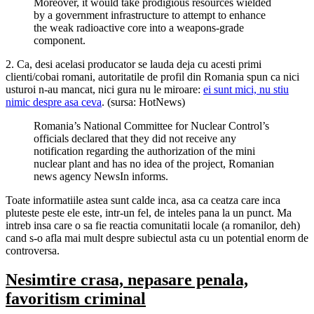
Moreover, it would take prodigious resources wielded
by a government infrastructure to attempt to enhance
the weak radioactive core into a weapons-grade
component.
2. Ca, desi acelasi producator se lauda deja cu acesti primi
clienti/cobai romani, autoritatile de profil din Romania spun ca nici
usturoi n-au mancat, nici gura nu le miroare:
ei sunt mici, nu stiu
nimic despre asa ceva
. (sursa: HotNews)
Romania’s National Committee for Nuclear Control’s
officials declared that they did not receive any
notification regarding the authorization of the mini
nuclear plant and has no idea of the project, Romanian
news agency NewsIn informs.
Toate informatiile astea sunt calde inca, asa ca ceatza care inca
pluteste peste ele este, intr-un fel, de inteles pana la un punct. Ma
intreb insa care o sa fie reactia comunitatii locale (a romanilor, deh)
cand s-o afla mai mult despre subiectul asta cu un potential enorm de
controversa.
Nesimtire crasa, nepasare penala,
favoritism criminal