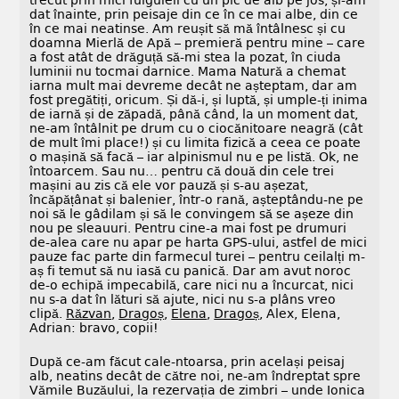
trecut prin mici fulguieli cu un pic de alb pe jos, și-am
dat înainte, prin peisaje din ce în ce mai albe, din ce
în ce mai neatinse. Am reușit să mă întâlnesc și cu
doamna Mierlă de Apă – premieră pentru mine – care
a fost atât de drăguță să-mi stea la pozat, în ciuda
luminii nu tocmai darnice. Mama Natură a chemat
iarna mult mai devreme decât ne așteptam, dar am
fost pregătiți, oricum. Și dă-i, și luptă, și umple-ți inima
de iarnă și de zăpadă, până când, la un moment dat,
ne-am întâlnit pe drum cu o ciocănitoare neagră (cât
de mult îmi place!) și cu limita fizică a ceea ce poate
o mașină să facă – iar alpinismul nu e pe listă. Ok, ne
întoarcem. Sau nu… pentru că două din cele trei
mașini au zis că ele vor pauză și s-au așezat,
încăpățânat și balenier, într-o rană, așteptându-ne pe
noi să le gâdilam și să le convingem să se așeze din
nou pe sleauuri. Pentru cine-a mai fost pe drumuri
de-alea care nu apar pe harta GPS-ului, astfel de mici
pauze fac parte din farmecul turei – pentru ceilalți m-
aș fi temut să nu iasă cu panică. Dar am avut noroc
de-o echipă impecabilă, care nici nu a încurcat, nici
nu s-a dat în lături să ajute, nici nu s-a plâns vreo
clipă.
Răzvan
,
Dragoș
,
Elena
,
Dragoș
, Alex, Elena,
Adrian: bravo, copii!
După ce-am făcut cale-ntoarsa, prin același peisaj
alb, neatins decât de către noi, ne-am îndreptat spre
Vămile Buzăului, la rezervația de zimbri – unde Ionica