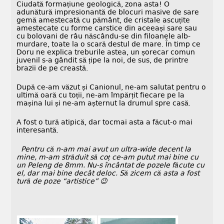
Ciudată formațiune geologică, zona asta! O
adunătură impresionantă de blocuri masive de sare
gemă amestecată cu pământ, de cristale ascuțite
amestecate cu forme carstice din aceeași sare sau
cu bolovani de râu născându-se din filoanele alb-
murdare, toate la o scară destul de mare. În timp ce
Doru ne explica treburile astea, un șorecar comun
juvenil s-a gândit să țipe la noi, de sus, de printre
brazii de pe creastă.
După ce-am văzut și Canionul, ne-am salutat pentru o
ultimă oară cu toții, ne-am împărțit fiecare pe la
mașina lui și ne-am așternut la drumul spre casă.
A fost o tură atipică, dar tocmai asta a făcut-o mai
interesantă.
Pentru că n-am mai avut un ultra-wide decent la
mine, m-am străduit să coț ce-am putut mai bine cu
un Peleng de 8mm. Nu-s încântat de pozele făcute cu
el, dar mai bine decât deloc. Să zicem că asta a fost
tură de poze “artistice” 😉