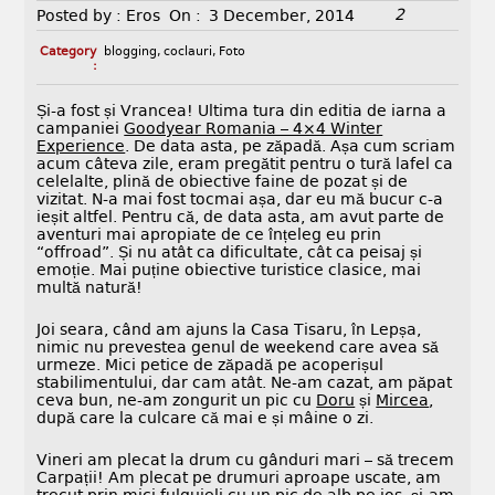
2
Posted by :
Eros
On :
3 December, 2014
Category
blogging
,
coclauri
,
Foto
:
Și-a fost și Vrancea! Ultima tura din editia de iarna a
campaniei
Goodyear Romania – 4×4 Winter
Experience
. De data asta, pe zăpadă. Așa cum scriam
acum câteva zile, eram pregătit pentru o tură lafel ca
celelalte, plină de obiective faine de pozat și de
vizitat. N-a mai fost tocmai așa, dar eu mă bucur c-a
ieșit altfel. Pentru că, de data asta, am avut parte de
aventuri mai apropiate de ce înțeleg eu prin
“offroad”. Și nu atât ca dificultate, cât ca peisaj și
emoție. Mai puține obiective turistice clasice, mai
multă natură!
Joi seara, când am ajuns la Casa Tisaru, în Lepșa,
nimic nu prevestea genul de weekend care avea să
urmeze. Mici petice de zăpadă pe acoperișul
stabilimentului, dar cam atât. Ne-am cazat, am păpat
ceva bun, ne-am zongurit un pic cu
Doru
și
Mircea
,
după care la culcare că mai e și mâine o zi.
Vineri am plecat la drum cu gânduri mari – să trecem
Carpații! Am plecat pe drumuri aproape uscate, am