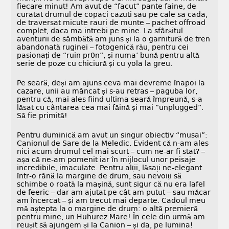
fiecare minut! Am avut de “facut” pante faine, de
curatat drumul de copaci cazuti sau pe cale sa cada,
de traversat micute rauri de munte – pachet offroad
complet, daca ma intrebi pe mine. La sfârșitul
aventurii de sâmbătă am juns și la o garnitură de tren
abandonată ruginei – fotogenică rău, pentru cei
pasionați de “ruin pr0n”, și numa’ bună pentru altă
serie de poze cu chiciură și cu yola la greu.
Pe seară, deși am ajuns ceva mai devreme înapoi la
cazare, unii au mâncat și s-au retras – paguba lor,
pentru că, mai ales fiind ultima seară împreună, s-a
lăsat cu cântarea cea mai făină și mai “unplugged”.
Să fie primită!
Pentru duminică am avut un singur obiectiv “musai”:
Canionul de Sare de la Meledic. Evident că n-am ales
nici acum drumul cel mai scurt – cum ne-ar fi stat? –
așa că ne-am pomenit iar în mijlocul unor peisaje
incredibile, imaculate. Pentru alții, lăsați ne-elegant
într-o rână la margine de drum, sau nevoiți să
schimbe o roată la mașină, sunt sigur că nu era lafel
de feeric – dar am ajutat pe cât am putut – sau măcar
am încercat – și am trecut mai departe. Cadoul meu
mă aștepta la o margine de drum: o altă premieră
pentru mine, un Huhurez Mare! În cele din urmă am
reușit să ajungem și la Canion – și da, pe lumina!