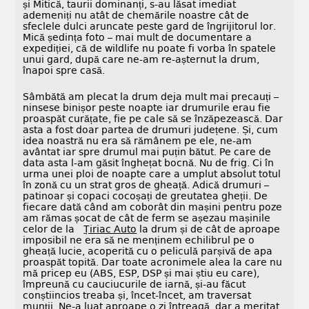
și Mitică, taurii dominanți, s-au lăsat imediat
ademeniți nu atât de chemările noastre cât de
sfeclele dulci aruncate peste gard de îngrijitorul lor.
Mică ședința foto – mai mult de documentare a
expediției, că de wildlife nu poate fi vorba în spatele
unui gard, după care ne-am re-așternut la drum,
înapoi spre casă.
Sâmbătă am plecat la drum deja mult mai precauți –
ninsese binișor peste noapte iar drumurile erau fie
proaspăt curățate, fie pe cale să se înzăpezească. Dar
asta a fost doar partea de drumuri județene. Și, cum
idea noastră nu era să rămânem pe ele, ne-am
avântat iar spre drumul mai puțin bătut. Pe care de
data asta l-am găsit înghețat bocnă. Nu de frig. Ci în
urma unei ploi de noapte care a umplut absolut totul
în zonă cu un strat gros de gheață. Adică drumuri –
patinoar și copaci cocoșați de greutatea gheții. De
fiecare dată când am coborât din mașini pentru poze
am rămas șocat de cât de ferm se așezau mașinile
celor de la
Țiriac Auto
la drum și de cât de aproape
imposibil ne era să ne menținem echilibrul pe o
gheață lucie, acoperită cu o peliculă parșivă de apa
proaspăt topită. Dar toate acronimele alea la care nu
mă pricep eu (ABS, ESP, DSP și mai știu eu care),
împreună cu cauciucurile de iarnă, și-au făcut
conștiincios treaba și, încet-încet, am traversat
munții. Ne-a luat aproape o zi întreagă, dar a meritat