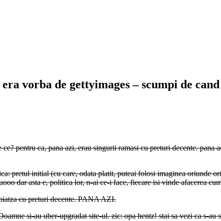
 era vorba de gettyimages – scumpi de can
e ce? pentru ca, pana azi, erau singurii ramasi cu preturi decente. pana
tica: pretul initial (cu care, odata platit, puteai folosi imaginea oriund
oo dar asta e, politica lor, n-ai ce-i face, fiecare isi vinde afacerea cu
 piatza cu preturi decente. PANA AZI.
mne si-au uber-upgradat site-ul. zic: opa hentz! stai sa vezi ca s-au si s