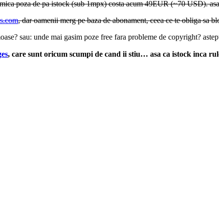
mai mica poza de pa istock (sub 1mpx) costa acum 49EUR (~70 USD). as
os.com
, dar oamenii merg pe baza de abonament, ceea ce te obliga sa bl
oase? sau: unde mai gasim poze free fara probleme de copyright? astept
ges
, care sunt oricum scumpi de cand ii stiu… asa ca istock inca rul