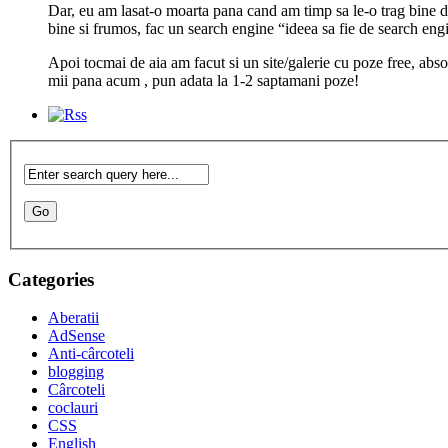
Dar, eu am lasat-o moarta pana cand am timp sa le-o trag bine d
bine si frumos, fac un search engine “ideea sa fie de search 
Apoi tocmai de aia am facut si un site/galerie cu poze free, abs
mii pana acum , pun adata la 1-2 saptamani poze!
Categories
Aberatii
AdSense
Anti-cârcoteli
blogging
Cârcoteli
coclauri
CSS
English