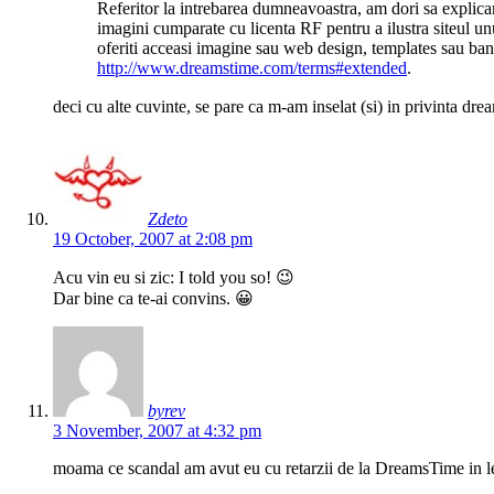
Referitor la intrebarea dumneavoastra, am dori sa explicam f
imagini cumparate cu licenta RF pentru a ilustra siteul unu
oferiti acceasi imagine sau web design, templates sau banner
http://www.dreamstime.com/terms#extended
.
deci cu alte cuvinte, se pare ca m-am inselat (si) in privinta dre
Zdeto
19 October, 2007 at 2:08 pm
Acu vin eu si zic: I told you so! 😉
Dar bine ca te-ai convins. 😀
byrev
3 November, 2007 at 4:32 pm
moama ce scandal am avut eu cu retarzii de la DreamsTime in leg