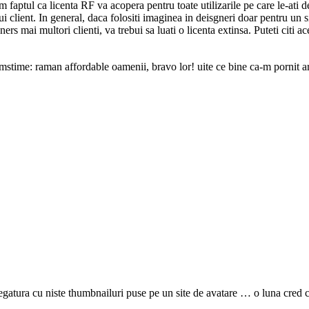
aptul ca licenta RF va acopera pentru toate utilizarile pe care le-ati desc
i client. In general, daca folositi imaginea in deisgneri doar pentru un s
s mai multori clienti, va trebui sa luati o licenta extinsa. Puteti citi ac
amstime: raman affordable oamenii, bravo lor! uite ce bine ca-m pornit art
atura cu niste thumbnailuri puse pe un site de avatare … o luna cred ca