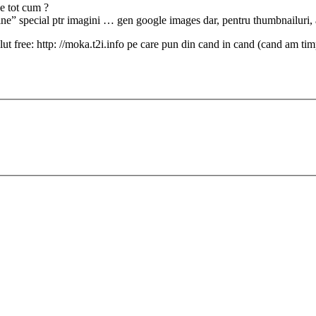
e tot cum ?
engine” special ptr imagini … gen google images dar, pentru thumbnailu
olut free: http: //moka.t2i.info pe care pun din cand in cand (cand am ti