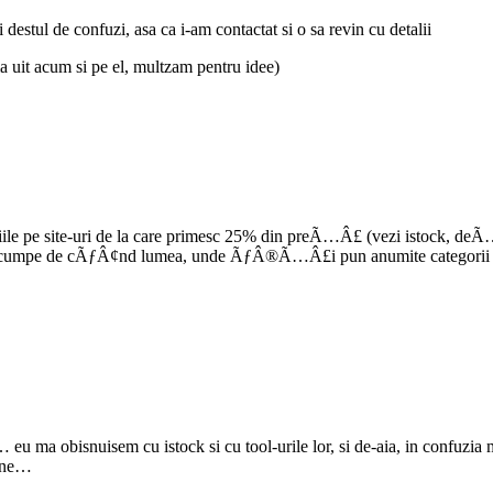
estul de confuzi, asa ca i-am contactat si o sa revin cu detalii
ma uit acum si pe el, multzam pentru idee)
le pe site-uri de la care primesc 25% din preÃ…Â£ (vezi istock, deÃ…
mpe de cÃƒÂ¢nd lumea, unde ÃƒÂ®Ã…Â£i pun anumite categorii de 
a… eu ma obisnuisem cu istock si cu tool-urile lor, si de-aia, in confuzia
pune…