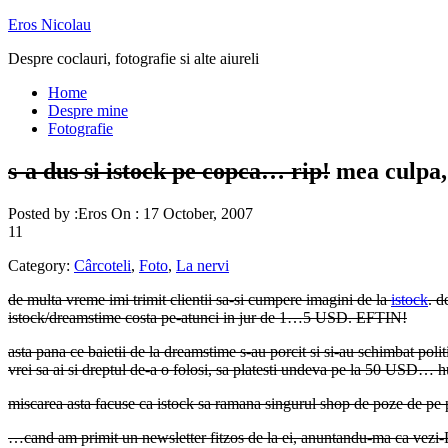
Eros Nicolau
Despre coclauri, fotografie si alte aiureli
Home
Despre mine
Fotografie
s-a dus si istock pe copca… rip!
mea culpa,
Posted by :
Eros
On :
17 October, 2007
11
Category:
Cârcoteli
,
Foto
,
La nervi
de multa vreme imi trimit clientii sa-si cumpere imagini de la
istock
. d
istock/dreamstime costa pe-atunci in jur de 1…5 USD. EFTIN!
asta pana ce baietii de la dreamstime s-au porcit si si-au schimbat poli
vrei sa ai si dreptul de-a o folosi, sa platesti undeva pe la 50 USD… huo
miscarea asta facuse ca istock sa ramana singurul shop de poze de pe
…cand am primit un newsletter fitzos de la ei, anuntandu-ma ca vezi-Doa