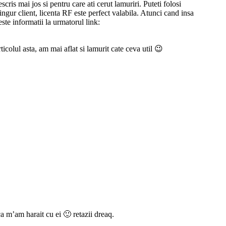
ris mai jos si pentru care ati cerut lamuriri. Puteti folosi
ingur client, licenta RF este perfect valabila. Atunci cand insa
este informatii la urmatorul link:
icolul asta, am mai aflat si lamurit cate ceva util 😉
 m’am harait cu ei 🙂 retazii dreaq.