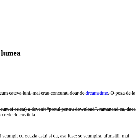
d lumea
 acum cateva luni, mai erau concurati doar de
dreamstime
. O poza de la
e oricum si oricat) a devenit “pretul pentru download”, ramanand ca, daca
m crede de cuviinta.
cumpit cu ocazia asta! si da, asa fuse: se scumpira, afurisitii. mai