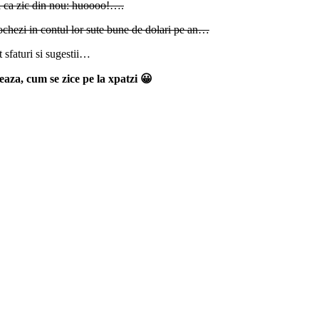
a ca zic din nou: huoooo!….
ochezi in contul lor sute bune de dolari pe an…
 sfaturi si sugestii…
eaza, cum se zice pe la xpatzi 😀