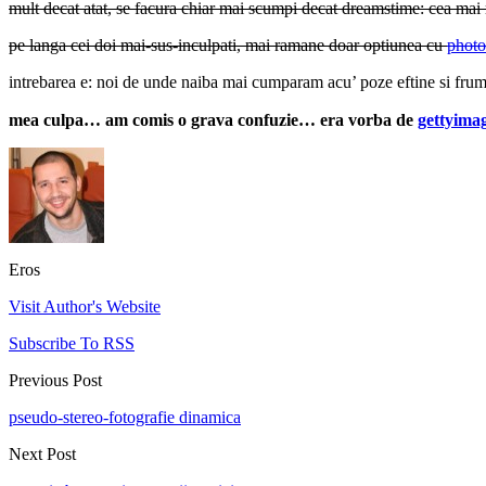
mult decat atat, se facura chiar mai scumpi decat dreamstime: cea 
pe langa cei doi mai-sus-inculpati, mai ramane doar optiunea cu
phot
intrebarea e: noi de unde naiba mai cumparam acu’ poze eftine si frum
mea culpa… am comis o grava confuzie… era vorba de
gettyima
Eros
Visit Author's Website
Subscribe To RSS
Previous Post
pseudo-stereo-fotografie dinamica
Next Post