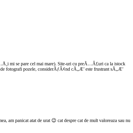
Å¸i mi se pare cel mai mare). Site-uri cu preÃ…Â£uri ca la istock
fotografi pozele, considerÃƒÂ¢nd cÃ„Æ’ este frustrant sÃ„Æ’
 mea, am panicat atat de urat 😉 cat despre cat de mult valoreaza sau nu