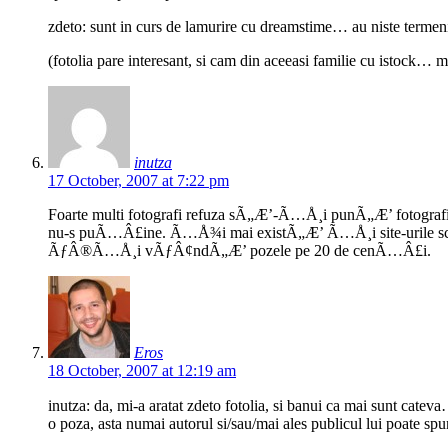
zdeto: sunt in curs de lamurire cu dreamstime… au niste termeni d
(fotolia pare interesant, si cam din aceeasi familie cu istock… 
inutza
17 October, 2007 at 7:22 pm
Foarte multi fotografi refuza sÃ„Æ’-Ã…Å¸i punÃ„Æ’ fotografii
nu-s puÃ…Â£ine. Ã…Å¾i mai existÃ„Æ’ Ã…Å¸i site-urile scu
ÃƒÂ®Ã…Å¸i vÃƒÂ¢ndÃ„Æ’ pozele pe 20 de cenÃ…Â£i.
Eros
18 October, 2007 at 12:19 am
inutza: da, mi-a aratat zdeto fotolia, si banui ca mai sunt catev
o poza, asta numai autorul si/sau/mai ales publicul lui poate s