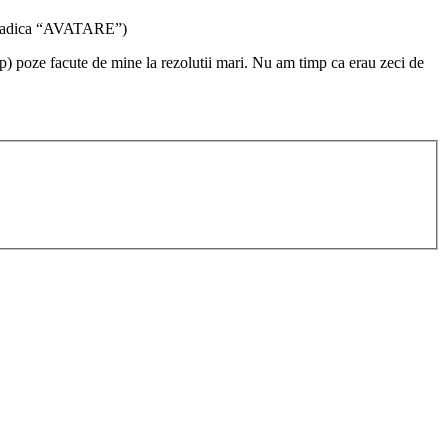
ri, adica “AVATARE”)
mp) poze facute de mine la rezolutii mari. Nu am timp ca erau zeci de