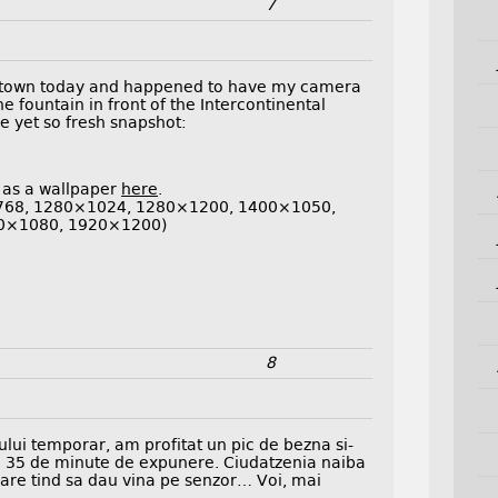
7
wntown today and happened to have my camera
e fountain in front of the Intercontinental
le yet so fresh snapshot:
 as a wallpaper
here
.
768, 1280×1024, 1280×1200, 1400×1050,
0×1080, 1920×1200)
8
lui temporar, am profitat un pic de bezna si-
in 35 de minute de expunere. Ciudatzenia naiba
are tind sa dau vina pe senzor… Voi, mai