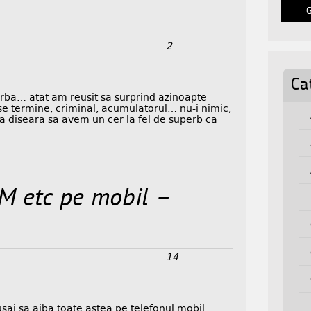
2
Ca
perba… atat am reusit sa surprind azinoapte
i se termine, criminal, acumulatorul… nu-i nimic,
ca diseara sa avem un cer la fel de superb ca
M etc pe mobil –
14
sai sa aiba toate astea pe telefonul mobil.