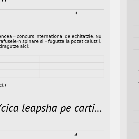
4
encea – concurs international de echitatzie. Nu
fusele-n spinare si – fugutza la pozat calutzii.
dragutze aici:
ci
.)
(cica leapsha pe carti…
4