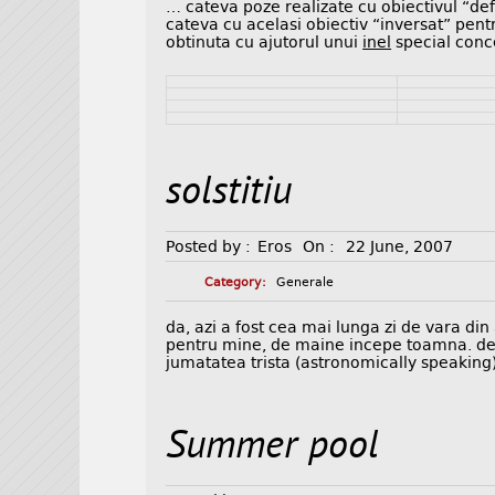
… cateva poze realizate cu obiectivul “de
cateva cu acelasi obiectiv “inversat” pe
obtinuta cu ajutorul unui
inel
special conce
solstitiu
Posted by :
Eros
On :
22 June, 2007
Category:
Generale
da, azi a fost cea mai lunga zi de vara din 
pentru mine, de maine incepe toamna. de 
jumatatea trista (astronomically speaking)
Summer pool