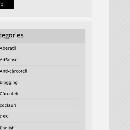
tegories
Aberatii
AdSense
Anti-cârcoteli
blogging
Cârcoteli
coclauri
CSS
English