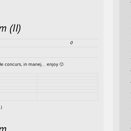
 (II)
0
de concurs, in manej… enjoy 🙂
.)
om