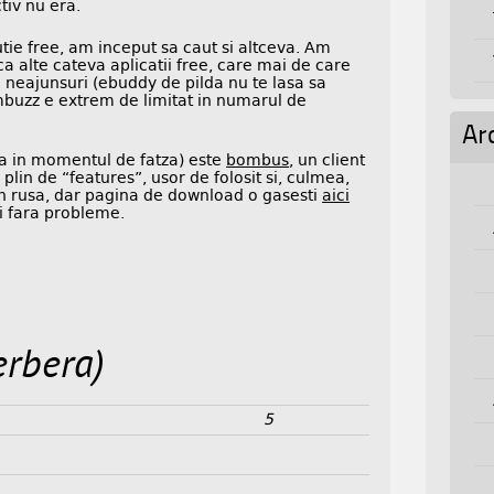
tiv nu era.
ie free, am inceput sa caut si altceva. Am
ca alte cateva aplicatii free, care mai de care
neajunsuri (ebuddy de pilda nu te lasa sa
imbuzz e extrem de limitat in numarul de
Ar
aca in momentul de fatza) este
bombus
, un client
plin de “features”, usor de folosit si, culmea,
 in rusa, dar pagina de download o gasesti
aici
ci fara probleme.
erbera)
5