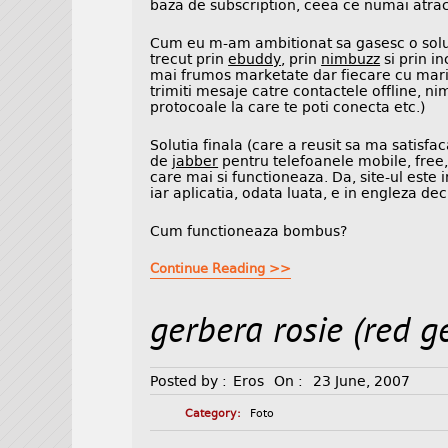
baza de subscription, ceea ce numai atrac
Cum eu m-am ambitionat sa gasesc o solut
trecut prin
ebuddy
, prin
nimbuzz
si prin in
mai frumos marketate dar fiecare cu mari 
trimiti mesaje catre contactele offline, n
protocoale la care te poti conecta etc.)
Solutia finala (care a reusit sa ma satisf
de
jabber
pentru telefoanele mobile, free, 
care mai si functioneaza. Da, site-ul este
iar aplicatia, odata luata, e in engleza de
Cum functioneaza bombus?
Continue Reading >>
gerbera rosie (red g
Posted by :
Eros
On :
23 June, 2007
Category:
Foto