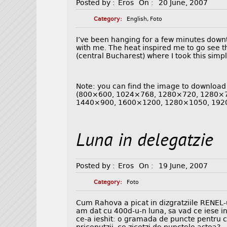
Posted by :
Eros
On :
20 June, 2007
Category:
English
,
Foto
I’ve been hanging for a few minutes do
with me. The heat inspired me to go see th
(central Bucharest) where I took this simp
Note: you can find the image to download
(800×600, 1024×768, 1280×720, 1280×
1440×900, 1600×1200, 1280×1050, 192
Luna in delegatzie
Posted by :
Eros
On :
19 June, 2007
Category:
Foto
Cum Rahova a picat in dizgratziile RENEL-u
am dat cu 400d-u-n luna, sa vad ce iese 
ce-a ieshit: o gramada de puncte pentru c