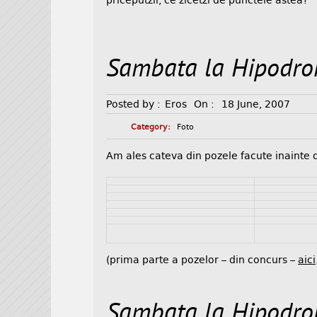
priceputzii, ce zicetzi de punctele astea?
Sambata la Hipodrom
Posted by :
Eros
On :
18 June, 2007
Category:
Foto
Am ales cateva din pozele facute inainte 
(prima parte a pozelor – din concurs –
aici
Sambata la Hipodr