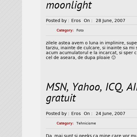
moonlight
Posted by :
Eros
On :
28 June, 2007
Category:
Foto
zilele astea avem o luna in implinire, su
tarziu, inainte de culcare, si inainte sa m
acum acumulatorul e la incarcat, si sper 
cel de aseara, de dupa ploaie 🙂
MSN, Yahoo, ICQ, AI
gratuit
Posted by :
Eros
On :
24 June, 2007
Category:
Tehnicisme
Da, mai sunt si geeks ca mine care vor mu