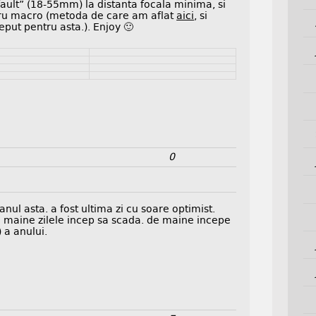
fault” (18-55mm) la distanta focala minima, si
ntru macro (metoda de care am aflat
aici
, si
put pentru asta.). Enjoy 🙂
0
anul asta. a fost ultima zi cu soare optimist.
maine zilele incep sa scada. de maine incepe
 a anului.