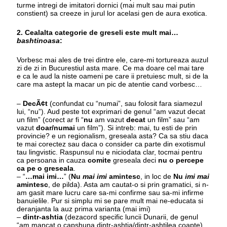
turme intregi de imitatori dornici (mai mult sau mai putin
constient) sa creeze in jurul lor acelasi gen de aura exotica.
2. Cealalta categorie de greseli este mult mai…
bashtinoasa
:
Vorbesc mai ales de trei dintre ele, care-mi tortureaza auzul
zi de zi in Bucurestiul asta mare. Ce ma doare cel mai tare
e ca le aud la niste oameni pe care ii pretuiesc mult, si de la
care ma astept la macar un pic de atentie cand vorbesc…
–
DecÃ¢t
(confundat cu “numai”, sau folosit fara siamezul
lui, “nu”). Aud peste tot exprimari de genul “am vazut decat
un film” (corect ar fi “
nu
am vazut
decat
un film” sau “am
vazut
doar/numai
un film”). Si intreb: mai, tu esti de prin
provincie? e un regionalism, greseala asta? Ca sa stiu daca
te mai corectez sau daca o consider ca parte din exotismul
tau lingvistic. Raspunsul nu e niciodata clar, tocmai pentru
ca persoana in cauza
comite
greseala deci
nu o percepe
ca pe o greseala
.
– “
…mai imi…
” (
Nu
mai imi
amintesc
, in loc de
Nu
imi mai
amintesc
, de pilda). Asta am cautat-o si prin gramatici, si n-
am gasit mare lucru care sa-mi confirme sau sa-mi infirme
banuielile. Pur si simplu mi se pare mult mai ne-educata si
deranjanta la auz prima varianta (mai imi)
–
dintr-ashtia
(dezacord specific luncii Dunarii, de genul
“am mancat o capshuna dintr-ashtia/dintr-ashtilea coapte).