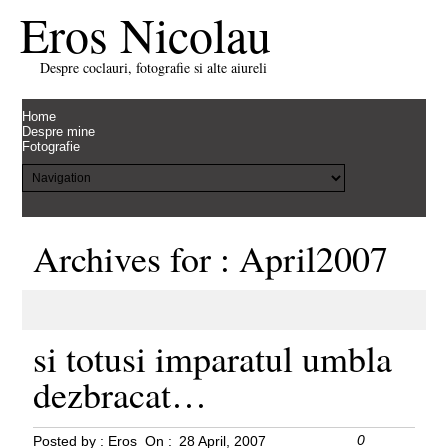
Eros Nicolau
Despre coclauri, fotografie si alte aiureli
Home
Despre mine
Fotografie
Archives for : April2007
si totusi imparatul umbla
dezbracat…
0
Posted by :
Eros
On :
28 April, 2007