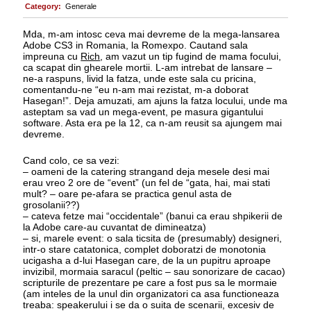
Category:
Generale
Mda, m-am intosc ceva mai devreme de la mega-lansarea
Adobe CS3 in Romania, la Romexpo. Cautand sala
impreuna cu
Rich
, am vazut un tip fugind de mama focului,
ca scapat din ghearele mortii. L-am intrebat de lansare –
ne-a raspuns, livid la fatza, unde este sala cu pricina,
comentandu-ne “eu n-am mai rezistat, m-a doborat
Hasegan!”. Deja amuzati, am ajuns la fatza locului, unde ma
asteptam sa vad un mega-event, pe masura gigantului
software. Asta era pe la 12, ca n-am reusit sa ajungem mai
devreme.
Cand colo, ce sa vezi:
– oameni de la catering strangand deja mesele desi mai
erau vreo 2 ore de “event” (un fel de “gata, hai, mai stati
mult? – oare pe-afara se practica genul asta de
grosolanii??)
– cateva fetze mai “occidentale” (banui ca erau shpikerii de
la Adobe care-au cuvantat de dimineatza)
– si, marele event: o sala ticsita de (presumably) designeri,
intr-o stare catatonica, complet doboratzi de monotonia
ucigasha a d-lui Hasegan care, de la un pupitru aproape
invizibil, mormaia saracul (peltic – sau sonorizare de cacao)
scripturile de prezentare pe care a fost pus sa le mormaie
(am inteles de la unul din organizatori ca asa functioneaza
treaba: speakerului i se da o suita de scenarii, excesiv de