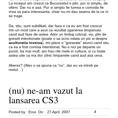
La inceput am crezut ca Bucurestiul e plin, pur si simplu, de
olteni. Dar nu e asa. Pur si simplu fie lumea e comoda fie
vrea sa para interesanta, chiar nu-mi dau seama de la ce ni
se trage.
Da, stiu, sunt subtilitati, dar faza e ca eu am fost crescut
intr-un mod care a avut ca rezultat zgarierea timpanului
cand aud faze de-astea. Ador un limbaj colorat, viu, plin de
greseli intentionate (poate o sa scriu odata un pic si despre
aculturatia inversa
), imi place o “greseala” atunci cand stiu
ca ea a fost comisa intentionat. Nu-s nici pe departe un
purist, ba mai mult, am hau-rile mele in cultura, si cu toate
astea uite ca ma dor zilnic timpanele cand aud asa ceva.
Aberez? (Alex o sa spuna ca “nu”, dar eu va intreb pe
restul…)
(nu) ne-am vazut la
lansarea CS3
4
Posted by :
Eros
On :
27 April, 2007