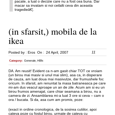
pacate, a luat o decizie care nu a fost cea buna. Dar
macar sa invatam si noi ceilalti ceva din aceasta
tragedieâ€¦.
(in sfarsit,) mobila de la
ikea
11
Posted by :
Eros
On :
24 April, 2007
Category:
Generale
,
HBfx
DA. Am reusit! Evident ca n-am gasit chiar TOT ce vroiam
(un birou mai masiv si unul mai slim), asa ca, in disperare
de cauza, am luat doua mai masivutze, dar frumushele foc
oricum. In sfarsit, am renuntat la masa batraneasca pe care
mi-am dus veacul aproape un an de zile. Acum am si eu un
birou frumos amenajat, care chiar seamana a birou, nu a
camera de zi. Ansamblarea mi-a luat 3 ore si ceva – cam o
ora / bucata. Si da, asa cum am promis, poze:
(exact in ordine cronologica, de la sosirea cutiilor, apoi
cateva poze cu fostul birou, urmate de cateva cu