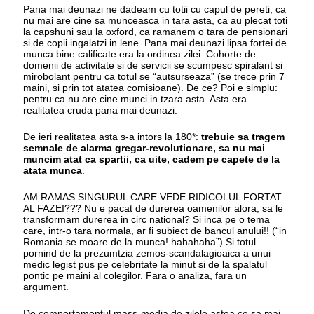
Pana mai deunazi ne dadeam cu totii cu capul de pereti, ca
nu mai are cine sa munceasca in tara asta, ca au plecat toti
la capshuni sau la oxford, ca ramanem o tara de pensionari
si de copii ingalatzi in lene. Pana mai deunazi lipsa fortei de
munca bine calificate era la ordinea zilei. Cohorte de
domenii de activitate si de servicii se scumpesc spiralant si
mirobolant pentru ca totul se “autsurseaza” (se trece prin 7
maini, si prin tot atatea comisioane). De ce? Poi e simplu:
pentru ca nu are cine munci in tzara asta. Asta era
realitatea cruda pana mai deunazi.
De ieri realitatea asta s-a intors la 180*:
trebuie sa tragem
semnale de alarma gregar-revolutionare, sa nu mai
muncim atat ca spartii, ca uite, cadem pe capete de la
atata munca
.
AM RAMAS SINGURUL CARE VEDE RIDICOLUL FORTAT
AL FAZEI??? Nu e pacat de durerea oamenilor alora, sa le
transformam durerea in circ national? Si inca pe o tema
care, intr-o tara normala, ar fi subiect de bancul anului!! (“in
Romania se moare de la munca! hahahaha”) Si totul
pornind de la prezumtzia zemos-scandalagioaica a unui
medic legist pus pe celebritate la minut si de la spalatul
pontic pe maini al colegilor. Fara o analiza, fara un
argument.
De comportamentul mass-media de zilele astea ce sa mai