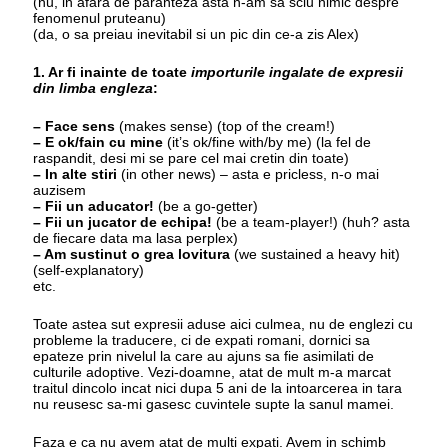
(nu, in afara de paranteza asta n-am sa sciu nimic despre
fenomenul pruteanu)
(da, o sa preiau inevitabil si un pic din ce-a zis Alex)
1. Ar fi inainte de toate
importurile ingalate de expresii
din limba engleza
:
– Face sens
(makes sense) (top of the cream!)
– E ok/fain cu mine
(it’s ok/fine with/by me) (la fel de
raspandit, desi mi se pare cel mai cretin din toate)
– In alte stiri
(in other news) – asta e pricless, n-o mai
auzisem
– Fii un aducator!
(be a go-getter)
– Fii un jucator de echipa!
(be a team-player!) (huh? asta
de fiecare data ma lasa perplex)
– Am sustinut o grea lovitura
(we sustained a heavy hit)
(self-explanatory)
etc.
Toate astea sut expresii aduse aici culmea, nu de englezi cu
probleme la traducere, ci de expati romani, dornici sa
epateze prin nivelul la care au ajuns sa fie asimilati de
culturile adoptive. Vezi-doamne, atat de mult m-a marcat
traitul dincolo incat nici dupa 5 ani de la intoarcerea in tara
nu reusesc sa-mi gasesc cuvintele supte la sanul mamei.
Faza e ca nu avem atat de multi expati. Avem in schimb