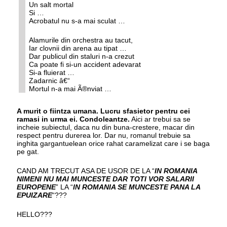
Un salt mortal
Si …
Acrobatul nu s-a mai sculat …
Alamurile din orchestra au tacut,
Iar clovnii din arena au tipat …
Dar publicul din staluri n-a crezut
Ca poate fi si-un accident adevarat
Si-a fluierat …
Zadarnic â€“
Mortul n-a mai Ã®nviat …
A murit o fiintza umana. Lucru sfasietor pentru cei
ramasi in urma ei. Condoleantze.
Aici ar trebui sa se
incheie subiectul, daca nu din buna-crestere, macar din
respect pentru durerea lor. Dar nu, romanul trebuie sa
inghita gargantuelean orice rahat caramelizat care i se baga
pe gat.
CAND AM TRECUT ASA DE USOR DE LA “
IN ROMANIA
NIMENI NU MAI MUNCESTE DAR TOTI VOR SALARII
EUROPENE
” LA “
IN ROMANIA SE MUNCESTE PANA LA
EPUIZARE
“???
HELLO???