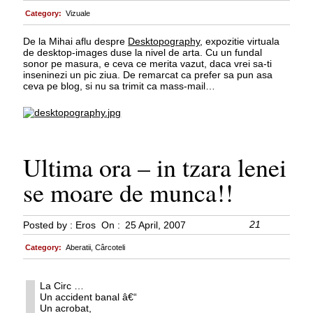
Category:
Vizuale
De la Mihai aflu despre
Desktopography
, expozitie virtuala
de desktop-images duse la nivel de arta. Cu un fundal
sonor pe masura, e ceva ce merita vazut, daca vrei sa-ti
inseninezi un pic ziua. De remarcat ca prefer sa pun asa
ceva pe blog, si nu sa trimit ca mass-mail…
Ultima ora – in tzara lenei
se moare de munca!!
21
Posted by :
Eros
On :
25 April, 2007
Category:
Aberatii
,
Cârcoteli
La Circ …
Un accident banal â€“
Un acrobat,