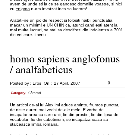
avem de unde sti la ce se gandesc domniile voastre, si nici
cu
enigma
n-am invatzat inca sa lucram!
Aratati-ne un pic de respect si folositi naibii punctuatia!
macar un minim! e UN CHIN ca, atunci cand esti atent la
mai multe lucruri, sa stai sa descifrezi din indolentza a 70%
din cei care-ti scriu…
homo sapiens anglofonus
/ analfabeticus
9
Posted by :
Eros
On :
27 April, 2007
Category:
Cârcoteli
Un articol de-al lui
Alex
imi aduce aminte, frumos punctat,
de niste dureri mai vechi de-ale mele. E vorba de
incapatanarea cu care unii, fie din prostie, fie din lipsa de
vocabular, fie din cabotinism, se incapatzaneaza sa
stalceasca limba romana.