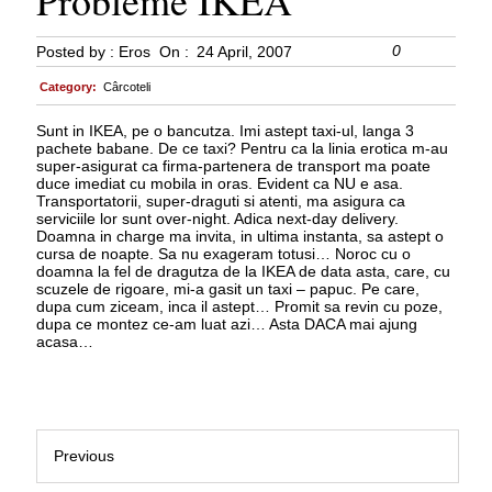
Probleme IKEA
0
Posted by :
Eros
On :
24 April, 2007
Category:
Cârcoteli
Sunt in IKEA, pe o bancutza. Imi astept taxi-ul, langa 3
pachete babane. De ce taxi? Pentru ca la linia erotica m-au
super-asigurat ca firma-partenera de transport ma poate
duce imediat cu mobila in oras. Evident ca NU e asa.
Transportatorii, super-draguti si atenti, ma asigura ca
serviciile lor sunt over-night. Adica next-day delivery.
Doamna in charge ma invita, in ultima instanta, sa astept o
cursa de noapte. Sa nu exageram totusi… Noroc cu o
doamna la fel de dragutza de la IKEA de data asta, care, cu
scuzele de rigoare, mi-a gasit un taxi – papuc. Pe care,
dupa cum ziceam, inca il astept… Promit sa revin cu poze,
dupa ce montez ce-am luat azi… Asta DACA mai ajung
acasa…
Previous