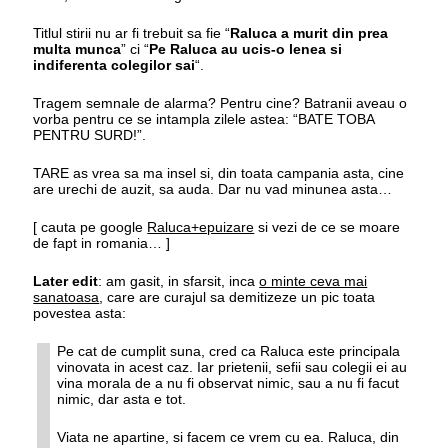
Titlul stirii nu ar fi trebuit sa fie “
Raluca a murit din prea
multa munca
” ci “
Pe Raluca au ucis-o lenea si
indiferenta colegilor sai
“.
Tragem semnale de alarma? Pentru cine? Batranii aveau o
vorba pentru ce se intampla zilele astea: “BATE TOBA
PENTRU SURD!”.
TARE as vrea sa ma insel si, din toata campania asta, cine
are urechi de auzit, sa auda. Dar nu vad minunea asta…
[ cauta pe google
Raluca+epuizare
si vezi de ce se moare
de fapt in romania… ]
Later edit
: am gasit, in sfarsit, inca
o minte ceva mai
sanatoasa
, care are curajul sa demitizeze un pic toata
povestea asta:
Pe cat de cumplit suna, cred ca Raluca este principala
vinovata in acest caz. Iar prietenii, sefii sau colegii ei au
vina morala de a nu fi observat nimic, sau a nu fi facut
nimic, dar asta e tot.
Viata ne apartine, si facem ce vrem cu ea. Raluca, din