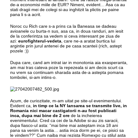
de-a economisi miile de EUR? Nimeni, evident… Asa ca au
stati dragii mei de colegi si-au inghitzit la plictis pe paine
pana li s-a acrit.
Noroc cu Rich care s-a prins ca la Baneasa se dadeau
avioanele cu burta-n sus, asa ca, in doua randuri, am iesit
de la conferintza sa vedem si ceva interesant pe ziua de
azi:
eurofighterul-vedeta
, care ne-a aratat burtica lui
argintie prin jurul antenei de pe casa scanteii (rich, astept
pozele :))
Dupa care, cand am intrat iar in monotonia aia exasperanta,
am mai tras cateva poze la repezeala si am decis scurt ca
nu vrem sa continuam sharada asta de-a astepta pomana
tombolei, si-am intins-o.
Acum, de curiozitate, m-am uitat pe site-ul evenimentului.
Evident ca,
in timp ce la NY lansarea se transmite live, in
Romania nici macar castigatorii n-au fost publicati
inca, dupa mai bine de 2 ore
de la incheierea
evenimentului. Cred ca cei de la Adobe si-au zis saracii,
dupa fiasco-ul asta: “mai bine mai asteptam inca 18 ani
pana sa venim la astia… astia inca dorm pe ei, ce pisici sa
le vindem??” Cum naiba mai rezista Romexpo cu stilul asta