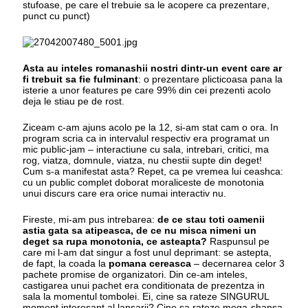
stufoase, pe care el trebuie sa le acopere ca prezentare,
punct cu punct)
Asta au inteles romanashii nostri dintr-un event care ar
fi trebuit sa fie fulminant
: o prezentare plicticoasa pana la
isterie a unor features pe care 99% din cei prezenti acolo
deja le stiau pe de rost.
Ziceam c-am ajuns acolo pe la 12, si-am stat cam o ora. In
program scria ca in intervalul respectiv era programat un
mic public-jam – interactiune cu sala, intrebari, critici, ma
rog, viatza, domnule, viatza, nu chestii supte din deget!
Cum s-a manifestat asta? Repet, ca pe vremea lui ceashca:
cu un public complet doborat moraliceste de monotonia
unui discurs care era orice numai interactiv nu.
Fireste, mi-am pus intrebarea:
de ce stau toti oamenii
astia gata sa atipeasca, de ce nu misca nimeni un
deget sa rupa monotonia, ce asteapta?
Raspunsul pe
care mi l-am dat singur a fost unul deprimant: se astepta,
de fapt, la coada la
pomana cereasca
– decernarea celor 3
pachete promise de organizatori. Din ce-am inteles,
castigarea unui pachet era conditionata de prezentza in
sala la momentul tombolei. Ei, cine sa rateze SINGURUL
moment interesant al lansarii? Cine sa rateze mega-shansa