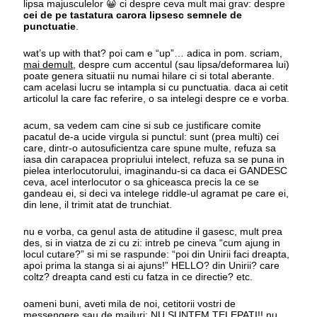
lipsa majusculelor 😀 ci despre ceva mult mai grav: despre
cei de pe tastatura carora lipsesc semnele de
punctuatie
.
wat’s up with that? poi cam e “up”… adica in pom. scriam,
mai demult
, despre cum accentul (sau lipsa/deformarea lui)
poate genera situatii nu numai hilare ci si total aberante.
cam acelasi lucru se intampla si cu punctuatia. daca ai cetit
articolul la care fac referire, o sa intelegi despre ce e vorba.
acum, sa vedem cam cine si sub ce justificare comite
pacatul de-a ucide virgula si punctul: sunt (prea multi) cei
care, dintr-o autosuficientza care spune multe, refuza sa
iasa din carapacea propriului intelect, refuza sa se puna in
pielea interlocutorului, imaginandu-si ca daca ei GANDESC
ceva, acel interlocutor o sa ghiceasca precis la ce se
gandeau ei, si deci va intelege riddle-ul agramat pe care ei,
din lene, il trimit atat de trunchiat.
nu e vorba, ca genul asta de atitudine il gasesc, mult prea
des, si in viatza de zi cu zi: intreb pe cineva “cum ajung in
locul cutare?” si mi se raspunde: “poi din Unirii faci dreapta,
apoi prima la stanga si ai ajuns!” HELLO? din Unirii? care
coltz? dreapta cand esti cu fatza in ce directie? etc.
oameni buni, aveti mila de noi, cetitorii vostri de
messengere sau de mailuri: NU SUNTEM TELEPATI!! nu