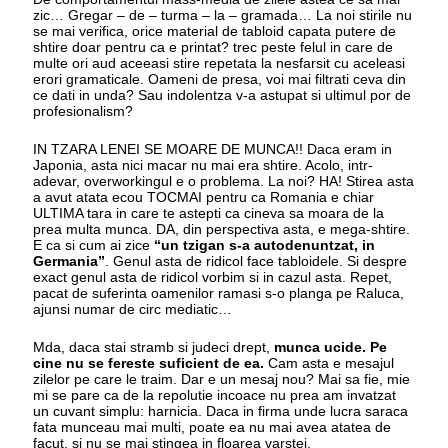
zic… Gregar – de – turma – la – gramada… La noi stirile nu
se mai verifica, orice material de tabloid capata putere de
shtire doar pentru ca e printat? trec peste felul in care de
multe ori aud aceeasi stire repetata la nesfarsit cu aceleasi
erori gramaticale. Oameni de presa, voi mai filtrati ceva din
ce dati in unda? Sau indolentza v-a astupat si ultimul por de
profesionalism?
IN TZARA LENEI SE MOARE DE MUNCA!! Daca eram in
Japonia, asta nici macar nu mai era shtire. Acolo, intr-
adevar, overworkingul e o problema. La noi? HA! Stirea asta
a avut atata ecou TOCMAI pentru ca Romania e chiar
ULTIMA tara in care te astepti ca cineva sa moara de la
prea multa munca. DA, din perspectiva asta, e mega-shtire.
E ca si cum ai zice
“un tzigan s-a autodenuntzat, in
Germania”
. Genul asta de ridicol face tabloidele. Si despre
exact genul asta de ridicol vorbim si in cazul asta. Repet,
pacat de suferinta oamenilor ramasi s-o planga pe Raluca,
ajunsi numar de circ mediatic…
Mda, daca stai stramb si judeci drept,
munca ucide. Pe
cine nu se fereste suficient de ea.
Cam asta e mesajul
zilelor pe care le traim. Dar e un mesaj nou? Mai sa fie, mie
mi se pare ca de la repolutie incoace nu prea am invatzat
un cuvant simplu: harnicia. Daca in firma unde lucra saraca
fata munceau mai multi, poate ea nu mai avea atatea de
facut, si nu se mai stingea in floarea varstei.