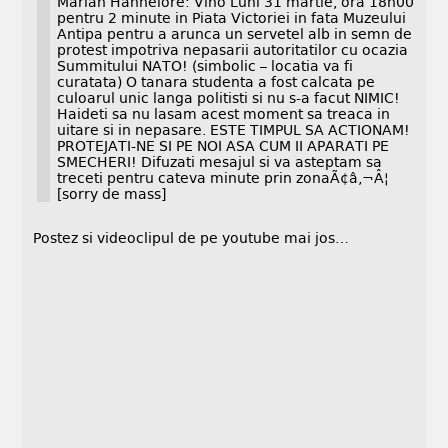
Marian Hannelore: Vino Luni 31 martie, ora 18h00
pentru 2 minute in Piata Victoriei in fata Muzeului
Antipa pentru a arunca un servetel alb in semn de
protest impotriva nepasarii autoritatilor cu ocazia
Summitului NATO! (simbolic – locatia va fi
curatata) O tanara studenta a fost calcata pe
culoarul unic langa politisti si nu s-a facut NIMIC!
Haideti sa nu lasam acest moment sa treaca in
uitare si in nepasare. ESTE TIMPUL SA ACTIONAM!
PROTEJATI-NE SI PE NOI ASA CUM II APARATI PE
SMECHERI! Difuzati mesajul si va asteptam sa
treceti pentru cateva minute prin zonaÃ¢â‚¬Â¦
[sorry de mass]
Postez si videoclipul de pe youtube mai jos…