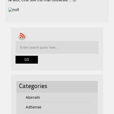
la altii, cine stie cui mai foloseste… 🙂
Categories
Aberatii
AdSense