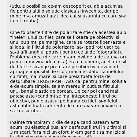
(Stiu, e posibil ca ce-am descoperit eu abia acum sa
fie pentru altii o solutie clasica si invechita, dar pe
mine m-a amuzat atat idea cat si usurinta cu care si-a
facut treaba)
Cine foloseste filtre de polarizare stie ca acestea au o
“inele”: unul cu filet, care se fixeaza pe obiectiv, si
unul cu zimti pe margine, care se roteste liber (asta e
si idea, la fiiltrul de polarizare: sa-l poti roti usor ca
sa-ti afli unghiul potrivit pentru ce ai de fotografiat).
Problema mea (de care m-am lovit deja de cateva ori
pana sa-mi vina idea asta) era ca, uneori, acel afurisit
de filet se strange prea tare pe obiectiv, devenind
aproape imposibil de scos, mai ales datorita inelului
cu zimti, mai mare, si care preia toata forta de
desurubare. FRUSTRANT. Asa ca, pentru mine, solutia
e de-acum simpla: sa am mereu in cutiuta filtrului
un… banal elastic de borcan. De ce? poi cand mai
patesc asta (cand mi se mai intepeneste filtrul pe
obiectiv), pun elasticul pe banda cu filet, si-n felul
asta obtin toata aderenta de care aveam nevoie ca
sa-l desurubez.
Inainte transpiram 2 kile de apa cand pateam asta –
acum, cu elasticul pus, am desfacut filtrul in 2 timpi si
3 miscari, fara nici un efort. M-am gandit sa mai zic si