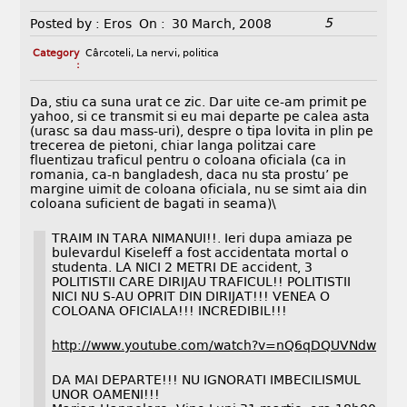
5
Posted by :
Eros
On :
30 March, 2008
Category
Cârcoteli
,
La nervi
,
politica
:
Da, stiu ca suna urat ce zic. Dar uite ce-am primit pe
yahoo, si ce transmit si eu mai departe pe calea asta
(urasc sa dau mass-uri), despre o tipa lovita in plin pe
trecerea de pietoni, chiar langa politzai care
fluentizau traficul pentru o coloana oficiala (ca in
romania, ca-n bangladesh, daca nu sta prostu’ pe
margine uimit de coloana oficiala, nu se simt aia din
coloana suficient de bagati in seama)\
TRAIM IN TARA NIMANUI!!. Ieri dupa amiaza pe
bulevardul Kiseleff a fost accidentata mortal o
studenta. LA NICI 2 METRI DE accident, 3
POLITISTII CARE DIRIJAU TRAFICUL!! POLITISTII
NICI NU S-AU OPRIT DIN DIRIJAT!!! VENEA O
COLOANA OFICIALA!!! INCREDIBIL!!!
http://www.youtube.com/watch?v=nQ6qDQUVNdw
DA MAI DEPARTE!!! NU IGNORATI IMBECILISMUL
UNOR OAMENI!!!