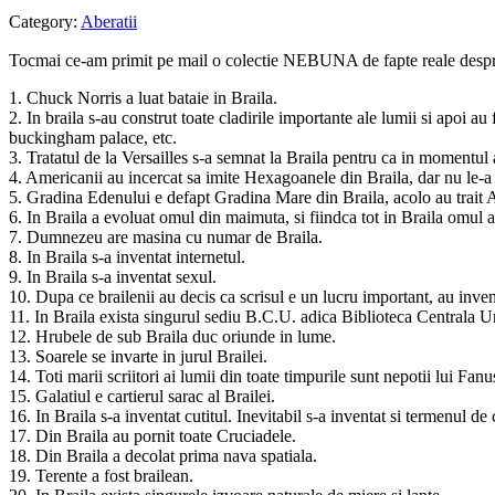
Category:
Aberatii
Tocmai ce-am primit pe mail o colectie NEBUNA de fapte reale despre Br
1. Chuck Norris a luat bataie in Braila.
2. In braila s-au construt toate cladirile importante ale lumii si apoi 
buckingham palace, etc.
3. Tratatul de la Versailles s-a semnat la Braila pentru ca in momentul a
4. Americanii au incercat sa imite Hexagoanele din Braila, dar nu le-a 
5. Gradina Edenului e defapt Gradina Mare din Braila, acolo au trait
6. In Braila a evoluat omul din maimuta, si fiindca tot in Braila omul a 
7. Dumnezeu are masina cu numar de Braila.
8. In Braila s-a inventat internetul.
9. In Braila s-a inventat sexul.
10. Dupa ce brailenii au decis ca scrisul e un lucru important, au inv
11. In Braila exista singurul sediu B.C.U. adica Biblioteca Centrala U
12. Hrubele de sub Braila duc oriunde in lume.
13. Soarele se invarte in jurul Brailei.
14. Toti marii scriitori ai lumii din toate timpurile sunt nepotii lui Fa
15. Galatiul e cartierul sarac al Brailei.
16. In Braila s-a inventat cutitul. Inevitabil s-a inventat si termenul de c
17. Din Braila au pornit toate Cruciadele.
18. Din Braila a decolat prima nava spatiala.
19. Terente a fost brailean.