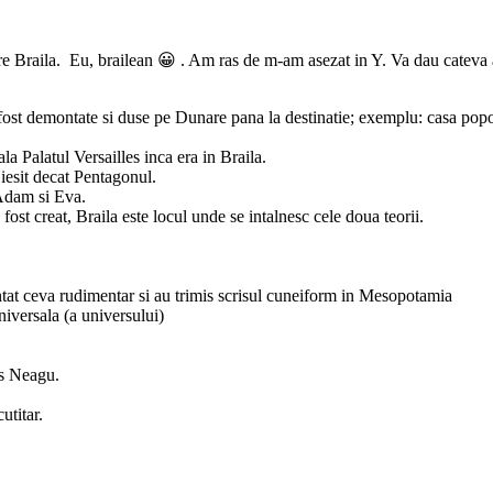
aila. Eu, brailean 😀 . Am ras de m-am asezat in Y. Va dau cateva aici,
au fost demontate si duse pe Dunare pana la destinatie; exemplu: casa pop
la Palatul Versailles inca era in Braila.
iesit decat Pentagonul.
 Adam si Eva.
fost creat, Braila este locul unde se intalnesc cele doua teorii.
entat ceva rudimentar si au trimis scrisul cuneiform in Mesopotamia
niversala (a universului)
nus Neagu.
utitar.