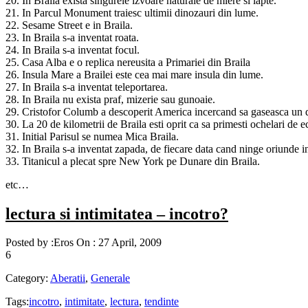
20. In Braila exista singurele izvoare naturale de miere si lapte.
21. In Parcul Monument traiesc ultimii dinozauri din lume.
22. Sesame Street e in Braila.
23. In Braila s-a inventat roata.
24. In Braila s-a inventat focul.
25. Casa Alba e o replica nereusita a Primariei din Braila
26. Insula Mare a Brailei este cea mai mare insula din lume.
27. In Braila s-a inventat teleportarea.
28. In Braila nu exista praf, mizerie sau gunoaie.
29. Cristofor Columb a descoperit America incercand sa gaseasca un d
30. La 20 de kilometrii de Braila esti oprit ca sa primesti ochelari de ec
31. Initial Parisul se numea Mica Braila.
32. In Braila s-a inventat zapada, de fiecare data cand ninge oriunde i
33. Titanicul a plecat spre New York pe Dunare din Braila.
etc…
lectura si intimitatea – incotro?
Posted by :
Eros
On :
27 April, 2009
6
Category:
Aberatii
,
Generale
Tags:
incotro
,
intimitate
,
lectura
,
tendinte