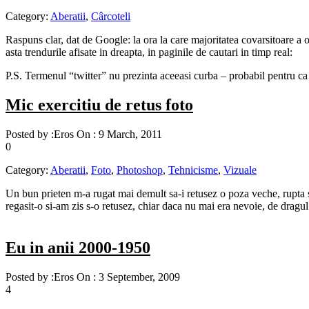
Category:
Aberatii
,
Cârcoteli
Raspuns clar, dat de Google: la ora la care majoritatea covarsitoare a
asta trendurile afisate in dreapta, in paginile de cautari in timp real:
P.S. Termenul “twitter” nu prezinta aceeasi curba – probabil pentru ca e
Mic exercitiu de retus foto
Posted by :
Eros
On :
9 March, 2011
0
Category:
Aberatii
,
Foto
,
Photoshop
,
Tehnicisme
,
Vizuale
Un bun prieten m-a rugat mai demult sa-i retusez o poza veche, rupta s
regasit-o si-am zis s-o retusez, chiar daca nu mai era nevoie, de dragul 
Eu in anii 2000-1950
Posted by :
Eros
On :
3 September, 2009
4