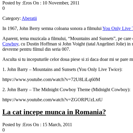
Posted by :
Eros
On :
10 November, 2011
0
Category:
Aberatii
In 1967, John Berry semna coloana sonora a filmului
You Only Live 
Aparent, tema muzicala a filmului, “Mountains and Sunsets”, pe care o p
Cowboy
, cu Dustin Hoffman si John Voight (tatal Angelinei Jolie) in 
devreme pentru filmul din seria 007.
Asculta si tu inceputurile celor doua piese si zi daca doar mi se pare 
1. John Barry – Mountains and Sunsets (You Only Live Twice):
httpv://www.youtube.com/watch?v=72U8LiLq60M
2. John Barry – The Midnight Cowboy Theme (Midnight Cowboy):
httpv://www.youtube.com/watch?v=ZGORPUzLxtU
La cat incepe munca in Romania?
Posted by :
Eros
On :
15 March, 2011
0