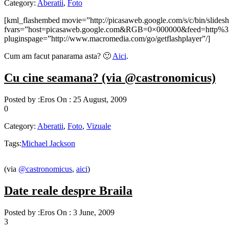
Category:
Aberatii
,
Foto
[kml_flashembed movie=”http://picasaweb.google.com/s/c/bin/slide
fvars=”host=picasaweb.google.com&RGB=0×000000&feed=htt
pluginspage=”http://www.macromedia.com/go/getflashplayer”/]
Cum am facut panarama asta? 🙂
Aici
.
Cu cine seamana? (via @castronomicus)
Posted by :
Eros
On :
25 August, 2009
0
Category:
Aberatii
,
Foto
,
Vizuale
Tags:
Michael Jackson
(via
@castronomicus
,
aici
)
Date reale despre Braila
Posted by :
Eros
On :
3 June, 2009
3