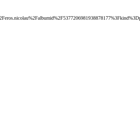
r%2Feros.nicolau%2Falbumid%2F5377206981938878177%3Fkind%