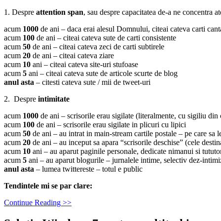
1. Despre
attention span
, sau despre capacitatea de-a ne concentra a
acum
1000
de ani – daca erai alesul Domnului, citeai cateva carti can
acum
100
de ani – citeai cateva sute de carti consistente
acum
50
de ani – citeai cateva zeci de carti subtirele
acum
20
de ani – citeai cateva ziare
acum
10
ani – citeai cateva site-uri stufoase
acum
5
ani – citeai cateva sute de articole scurte de blog
anul asta
– citesti cateva sute / mii de tweet-uri
2. Despre
intimitate
acum
1000
de ani – scrisorile erau sigilate (literalmente, cu sigiliu din
acum
100
de ani – scrisorile erau sigilate in plicuri cu lipici
acum
50
de ani – au intrat in main-stream cartile postale – pe care sa l
acum
20
de ani – au inceput sa apara “scrisorile deschise” (cele destin
acum
10
ani – au aparut paginile personale, dedicate nimanui si tututo
acum
5
ani – au aparut blogurile – jurnalele intime, selectiv dez-intimi
anul asta
– lumea twittereste – totul e public
Tendintele mi se par clare:
Continue Reading >>