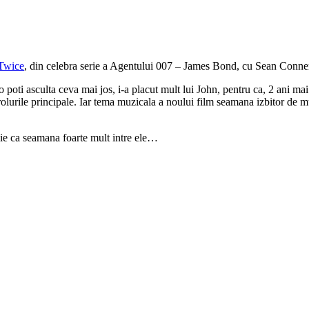
Twice
, din celebra serie a Agentului 007 – James Bond, cu Sean Connery
oti asculta ceva mai jos, i-a placut mult lui John, pentru ca, 2 ani mai 
rolurile principale. Iar tema muzicala a noului film seamana izbitor de 
mie ca seamana foarte mult intre ele…