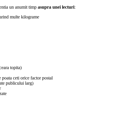
tentia un anumit timp
asupra unei lecturi
:
tarind multe kilograme
 ceara topita)
e poata ceti orice factor postal
ate publicului larg)
r
zate