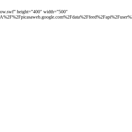
show.swf” height=”400″ width=”500″
p%3A%2F%2Fpicasaweb.google.com%2Fdata%2Ffeed%2Fapi%2Fuse