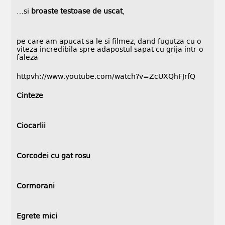
…si
broaste testoase de uscat
,
pe care am apucat sa le si filmez, dand fugutza cu o
viteza incredibila spre adapostul sapat cu grija intr-o
faleza
httpvh://www.youtube.com/watch?v=ZcUXQhFJrfQ
Cinteze
Ciocarlii
Corcodei cu gat rosu
Cormorani
Egrete mici