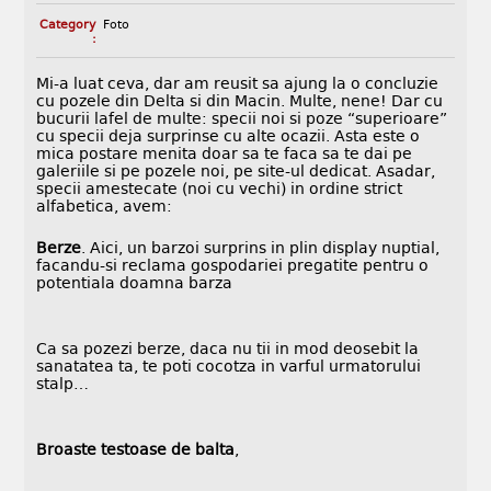
Category
Foto
:
Mi-a luat ceva, dar am reusit sa ajung la o concluzie
cu pozele din Delta si din Macin. Multe, nene! Dar cu
bucurii lafel de multe: specii noi si poze “superioare”
cu specii deja surprinse cu alte ocazii. Asta este o
mica postare menita doar sa te faca sa te dai pe
galeriile si pe pozele noi, pe site-ul dedicat. Asadar,
specii amestecate (noi cu vechi) in ordine strict
alfabetica, avem:
Berze
. Aici, un barzoi surprins in plin display nuptial,
facandu-si reclama gospodariei pregatite pentru o
potentiala doamna barza
Ca sa pozezi berze, daca nu tii in mod deosebit la
sanatatea ta, te poti cocotza in varful urmatorului
stalp…
Broaste testoase de balta
,