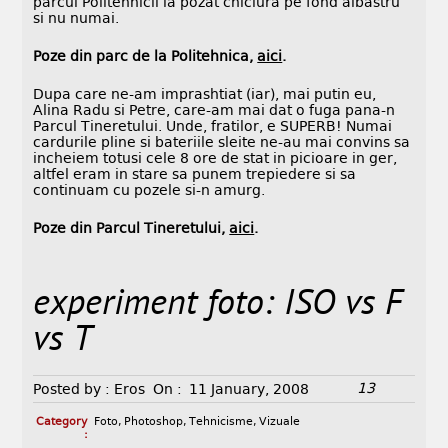
parcul Politehnicii la pozat chiciura pe fond albastru
si nu numai.
Poze din parc de la Politehnica,
aici
.
Dupa care ne-am imprashtiat (iar), mai putin eu,
Alina Radu si Petre, care-am mai dat o fuga pana-n
Parcul Tineretului. Unde, fratilor, e SUPERB! Numai
cardurile pline si bateriile sleite ne-au mai convins sa
incheiem totusi cele 8 ore de stat in picioare in ger,
altfel eram in stare sa punem trepiedere si sa
continuam cu pozele si-n amurg.
Poze din Parcul Tineretului,
aici
.
experiment foto: ISO vs F
vs T
13
Posted by :
Eros
On :
11 January, 2008
Category
Foto
,
Photoshop
,
Tehnicisme
,
Vizuale
: