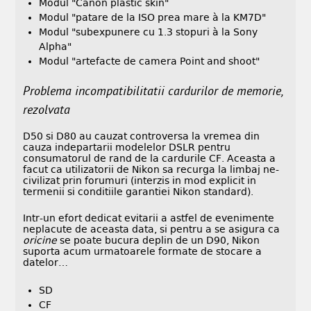
Modul "Canon plastic skin"
Modul "patare de la ISO prea mare à la KM7D"
Modul "subexpunere cu 1.3 stopuri à la Sony
Alpha"
Modul "artefacte de camera Point and shoot"
Problema incompatibilitatii cardurilor de memorie,
rezolvata
D50 si D80 au cauzat controversa la vremea din
cauza indepartarii modelelor DSLR pentru
consumatorul de rand de la cardurile CF. Aceasta a
facut ca utilizatorii de Nikon sa recurga la limbaj ne-
civilizat prin forumuri (interzis in mod explicit in
termenii si conditiile garantiei Nikon standard).
Intr-un efort dedicat evitarii a astfel de evenimente
neplacute de aceasta data, si pentru a se asigura ca
oricine
se poate bucura deplin de un D90, Nikon
suporta acum urmatoarele formate de stocare a
datelor…
SD
CF