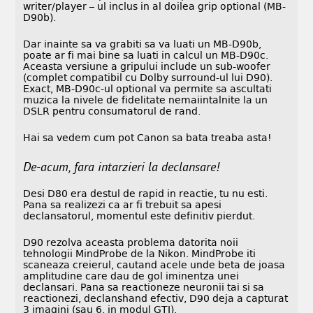
writer/player – ul inclus in al doilea grip optional (MB-
D90b).
Dar inainte sa va grabiti sa va luati un MB-D90b,
poate ar fi mai bine sa luati in calcul un MB-D90c.
Aceasta versiune a gripului include un sub-woofer
(complet compatibil cu Dolby surround-ul lui D90).
Exact, MB-D90c-ul optional va permite sa ascultati
muzica la nivele de fidelitate nemaiintalnite la un
DSLR pentru consumatorul de rand.
Hai sa vedem cum pot Canon sa bata treaba asta!
De-acum, fara intarzieri la declansare!
Desi D80 era destul de rapid in reactie, tu nu esti.
Pana sa realizezi ca ar fi trebuit sa apesi
declansatorul, momentul este definitiv pierdut.
D90 rezolva aceasta problema datorita noii
tehnologii MindProbe de la Nikon. MindProbe iti
scaneaza creierul, cautand acele unde beta de joasa
amplitudine care dau de gol iminentza unei
declansari. Pana sa reactioneze neuronii tai si sa
reactionezi, declanshand efectiv, D90 deja a capturat
3 imagini (sau 6, in modul GTI).