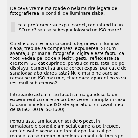
De ceva vreme ma roade o nelamurire legata de
fotografierea in conditii de iluminare slaba:
ce e preferabil: sa expui corect, renuntand la un
ISO mic? sau sa subexpui folosind un ISO mare?
Cu alte cuvinte: atunci cand fotografiezi in lumina
slaba, trebuie sa compensezi expunerea. Si cum
avantajul primar al fotografiei digitale este faptul ca
“poti vedea pe loc ce-a iesit”, gestul reflex este sa
crestem ISO cat cuprinde, pentru ca rezultatul de pe
displayul camerei sa arate corect expus. Dar cat e de
sanatoasa abordarea asta? Nu e mai bine oare sa
ramai pe un ISO mai mic, chiar daca aparent poza va
iesi mult sub-expusa?
Intrebarile astea m-au facut sa ma gandesc la un
experiment cu care sa probez ce se intampla in cazul
folosirii limitelor de ISO ale aparatului (in cazul meu:
de la ISO100 la ISO1600).
Pentru asta, am facut un set de 6 poze, in
urmatoarele conditii: am setat camera pe trepied,
am focusat o scena (am trecut apoi focusul pe
manual ca sa raman in aceleasi conditii de focus pe