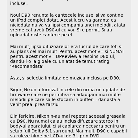
incluse..
Noul D90 renunta la cantecele incluse, si va contine
un iPod complet dotat. Acest lucru va garanta ca
niciodata nu va va lipsi compania unei melodii, atata
vreme cat aveti D90-ul cu voi. Si e pornit. Si ati
uploadat niste cantece pe el.
Mai mult, lipsa difuzoarelor era lucrul de care toti s-
au plans cel mai mult. Pentru acest motiv – si NUMAI
pentru acest motiv – DPReview a respins D80-ul,
dandu-i-o la gioale cu un atat de temut rating
‘Recomandata’.
Asta, si selectia limitata de muzica inclusa pe D80.
Sigur, Nikon a furnizat in cele din urma un update de
firmware care ne permitea sa adaugam mai multe
melodii pe care sa le stocam in buffer… dar asta a
venit prea, prea tarziu.
Din fericire, Nikon n-au mai repetat aceeasi greseala
cu D90. Nu numai ca au inclus difuzoare stereo in
body-ul aparatului, ci si cablarea necesara pentru un
setup full Dolby 5.1 surround. Mai mult, D90 e capabil
sa ruleze filme pe LCD-ul de 3", prin DVD