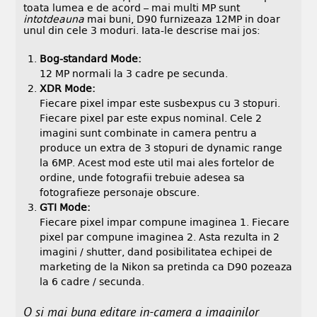
toata lumea e de acord – mai multi MP sunt
intotdeauna
mai buni, D90 furnizeaza 12MP in doar
unul din cele 3 moduri. Iata-le descrise mai jos:
Bog-standard Mode:
12 MP normali la 3 cadre pe secunda.
XDR Mode:
Fiecare pixel impar este susbexpus cu 3 stopuri.
Fiecare pixel par este expus nominal. Cele 2
imagini sunt combinate in camera pentru a
produce un extra de 3 stopuri de dynamic range
la 6MP. Acest mod este util mai ales fortelor de
ordine, unde fotografii trebuie adesea sa
fotografieze personaje obscure.
GTI Mode:
Fiecare pixel impar compune imaginea 1. Fiecare
pixel par compune imaginea 2. Asta rezulta in 2
imagini / shutter, dand posibilitatea echipei de
marketing de la Nikon sa pretinda ca D90 pozeaza
la 6 cadre / secunda.
O si mai buna editare in-camera a imaginilor