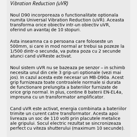
Vibration Reduction (uVR)
Noul D90 incorporeaza o functionalitate optionala
numita Universal Vibration Reduction (uVR). Aceasta
transforma orice obiectiv intr-un obiectiv uVR,
oferind un avantaj de 10 stopuri.
Asta inseamna ca o persoana care foloseste un
500mm, si care in mod normal ar trebui sa pozeze la
1/500 dintr-o secunda, va putea poza cu 2 secunde
atunci cand uVReste activat.
Noul sistem uVR nu se bazeaza pe senzor – in schimb
necesita unul din cele 3 grip-uri optionale (vezi mai
jos). In cazul acesta este necesar un MB-D90a. Acest
grip furnizeaza toate controalele normale si durata
de functionare prelungita a bateriilor furnizate de
orice grip normal. In plus, contine 8 baterii EN-EL4a,
impreuna cu un transformator amplificator.
Cand uVR este activat, energia combinata a bateriilor
trimite un curent catre transformator. Acesta apoi
livreaza un soc de 110 volti prin placutele metalice
ale gripului. Socul electric rezultat se sincronizeaza
perfect cu viteza shutterului (maximum 10 secunde).