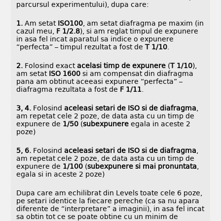
parcursul experimentului), dupa care:
1.
Am setat
ISO100
, am setat diafragma pe maxim (in
cazul meu,
F 1/2.8
), si am reglat timpul de expunere
in asa fel incat aparatul sa indice o expunere
“perfecta” – timpul rezultat a fost de
T 1/10
.
2.
Folosind exact
acelasi timp de expunere
(
T 1/10
),
am setat
ISO 1600
si am compensat din diafragma
pana am obtinut aceeasi expunere “perfecta” –
diafragma rezultata a fost de
F 1/11
.
3, 4.
Folosind
aceleasi setari de ISO si de diafragma
,
am repetat cele 2 poze, de data asta cu un timp de
expunere de
1/50
(
subexpunere
egala in aceste 2
poze)
5, 6.
Folosind
aceleasi setari de ISO si de diafragma
,
am repetat cele 2 poze, de data asta cu un timp de
expunere de
1/100
(
subexpunere si mai pronuntata
,
egala si in aceste 2 poze)
Dupa care am echilibrat din Levels toate cele 6 poze,
pe setari identice la fiecare pereche (ca sa nu apara
diferente de “interpretare” a imaginii), in asa fel incat
sa obtin tot ce se poate obtine cu un minim de