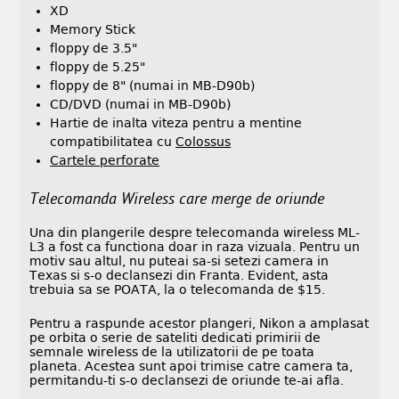
XD
Memory Stick
floppy de 3.5"
floppy de 5.25"
floppy de 8" (numai in MB-D90b)
CD/DVD (numai in MB-D90b)
Hartie de inalta viteza pentru a mentine
compatibilitatea cu
Colossus
Cartele perforate
Telecomanda Wireless care merge de oriunde
Una din plangerile despre telecomanda wireless ML-
L3 a fost ca functiona doar in raza vizuala. Pentru un
motiv sau altul, nu puteai sa-si setezi camera in
Texas si s-o declansezi din Franta. Evident, asta
trebuia sa se POATA, la o telecomanda de $15.
Pentru a raspunde acestor plangeri, Nikon a amplasat
pe orbita o serie de sateliti dedicati primirii de
semnale wireless de la utilizatorii de pe toata
planeta. Acestea sunt apoi trimise catre camera ta,
permitandu-ti s-o declansezi de oriunde te-ai afla.