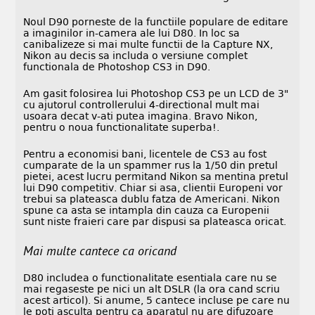
Noul D90 porneste de la functiile populare de editare
a imaginilor in-camera ale lui D80. In loc sa
canibalizeze si mai multe functii de la Capture NX,
Nikon au decis sa includa o versiune complet
functionala de Photoshop CS3 in D90.
Am gasit folosirea lui Photoshop CS3 pe un LCD de 3"
cu ajutorul controllerului 4-directional mult mai
usoara decat v-ati putea imagina. Bravo Nikon,
pentru o noua functionalitate superba!.
Pentru a economisi bani, licentele de CS3 au fost
cumparate de la un spammer rus la 1/50 din pretul
pietei, acest lucru permitand Nikon sa mentina pretul
lui D90 competitiv. Chiar si asa, clientii Europeni vor
trebui sa plateasca dublu fatza de Americani. Nikon
spune ca asta se intampla din cauza ca Europenii
sunt niste fraieri care par dispusi sa plateasca oricat.
Mai multe cantece ca oricand
D80 includea o functionalitate esentiala care nu se
mai regaseste pe nici un alt DSLR (la ora cand scriu
acest articol). Si anume, 5 cantece incluse pe care nu
le poti asculta pentru ca aparatul nu are difuzoare