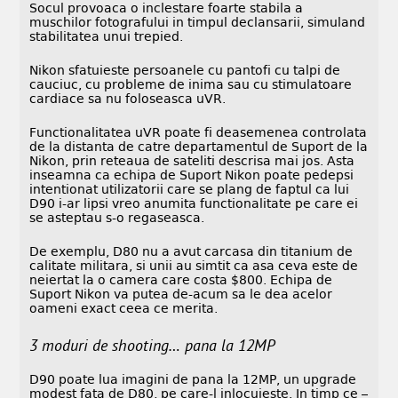
Socul provoaca o inclestare foarte stabila a
muschilor fotografului in timpul declansarii, simuland
stabilitatea unui trepied.
Nikon sfatuieste persoanele cu pantofi cu talpi de
cauciuc, cu probleme de inima sau cu stimulatoare
cardiace sa nu foloseasca uVR.
Functionalitatea uVR poate fi deasemenea controlata
de la distanta de catre departamentul de Suport de la
Nikon, prin reteaua de sateliti descrisa mai jos. Asta
inseamna ca echipa de Suport Nikon poate pedepsi
intentionat utilizatorii care se plang de faptul ca lui
D90 i-ar lipsi vreo anumita functionalitate pe care ei
se asteptau s-o regaseasca.
De exemplu, D80 nu a avut carcasa din titanium de
calitate militara, si unii au simtit ca asa ceva este de
neiertat la o camera care costa $800. Echipa de
Suport Nikon va putea de-acum sa le dea acelor
oameni exact ceea ce merita.
3 moduri de shooting… pana la 12MP
D90 poate lua imagini de pana la 12MP, un upgrade
modest fata de D80, pe care-l inlocuieste. In timp ce –