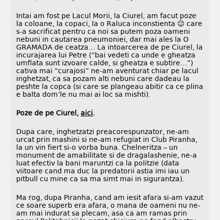
Intai am fost pe Lacul Morii, la Ciurel, am facut poze
la coloane, la copaci, la o Raluca inconstienta 😉 care
s-a sacrificat pentru ca noi sa putem poza oameni
nebuni in cautarea pneumoniei, dar mai ales la O
GRAMADA de ceatza… La intoarcerea de pe Ciurel, la
incurajarea lui Petre (“bai vedeti ca unde e gheatza
umflata sunt izvoare calde, si gheatza e subtire…”)
cativa mai “curajosi” ne-am aventurat chiar pe lacul
inghetzat, ca sa pozam alti nebuni care dadeau la
peshte la copca (si care se plangeau abitir ca ce plina
e balta dom’le nu mai ai loc sa mishti).
Poze de pe Ciurel,
aici
.
Dupa care, inghetzatzi preacorespunzator, ne-am
urcat prin mashini si ne-am refugiat in Club Piranha,
la un vin fiert si-o vorba buna. Chelneritza – un
monument de amabilitate si de dragalashenie, ne-a
luat efectiv la bani maruntzi ca la politzie (data
viitoare cand ma duc la predatorii astia imi iau un
pitbull cu mine ca sa ma simt mai in sigurantza).
Ma rog, dupa Piranha, cand am iesit afara si-am vazut
ce soare superb era afara, o mana de oameni nu ne-
am mai indurat sa plecam, asa ca am ramas prin