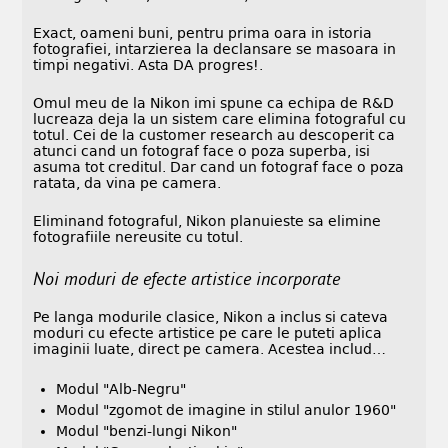
Exact, oameni buni, pentru prima oara in istoria
fotografiei, intarzierea la declansare se masoara in
timpi negativi. Asta DA progres!.
Omul meu de la Nikon imi spune ca echipa de R&D
lucreaza deja la un sistem care elimina fotograful cu
totul. Cei de la customer research au descoperit ca
atunci cand un fotograf face o poza superba, isi
asuma tot creditul. Dar cand un fotograf face o poza
ratata, da vina pe camera.
Eliminand fotograful, Nikon planuieste sa elimine
fotografiile nereusite cu totul.
Noi moduri de efecte artistice incorporate
Pe langa modurile clasice, Nikon a inclus si cateva
moduri cu efecte artistice pe care le puteti aplica
imaginii luate, direct pe camera. Acestea includ…
Modul "Alb-Negru"
Modul "zgomot de imagine in stilul anulor 1960"
Modul "benzi-lungi Nikon"