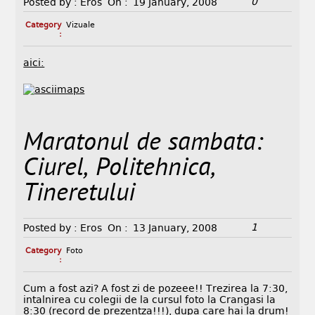
0
Posted by :
Eros
On :
19 January, 2008
Category
Vizuale
:
aici:
Maratonul de sambata:
Ciurel, Politehnica,
Tineretului
1
Posted by :
Eros
On :
13 January, 2008
Category
Foto
:
Cum a fost azi? A fost zi de pozeee!! Trezirea la 7:30,
intalnirea cu colegii de la cursul foto la Crangasi la
8:30 (record de prezentza!!!), dupa care hai la drum!