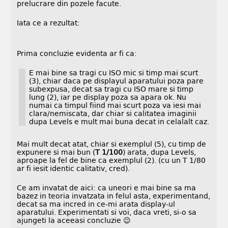
prelucrare din pozele facute.
Iata ce a rezultat:
Prima concluzie evidenta ar fi ca:
E mai bine sa tragi cu ISO mic si timp mai scurt
(3), chiar daca pe displayul aparatului poza pare
subexpusa, decat sa tragi cu ISO mare si timp
lung (2), iar pe display poza sa apara ok. Nu
numai ca timpul fiind mai scurt poza va iesi mai
clara/nemiscata, dar chiar si calitatea imaginii
dupa Levels e mult mai buna decat in celalalt caz.
Mai mult decat atat, chiar si exemplul (5), cu timp de
expunere si mai bun (
T 1/100
) arata, dupa Levels,
aproape la fel de bine ca exemplul (2). (cu un T 1/80
ar fi iesit identic calitativ, cred).
Ce am invatat de aici: ca uneori e mai bine sa ma
bazez in teoria invatzata in felul asta, experimentand,
decat sa ma incred in ce-mi arata display-ul
aparatului. Experimentati si voi, daca vreti, si-o sa
ajungeti la aceeasi concluzie 😉