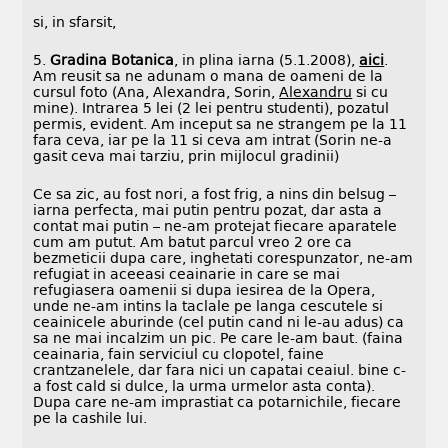
si, in sfarsit,
5.
Gradina Botanica
, in plina iarna (5.1.2008),
aici
.
Am reusit sa ne adunam o mana de oameni de la
cursul foto (Ana, Alexandra, Sorin,
Alexandru
si cu
mine). Intrarea 5 lei (2 lei pentru studenti), pozatul
permis, evident. Am inceput sa ne strangem pe la 11
fara ceva, iar pe la 11 si ceva am intrat (Sorin ne-a
gasit ceva mai tarziu, prin mijlocul gradinii)
Ce sa zic, au fost nori, a fost frig, a nins din belsug –
iarna perfecta, mai putin pentru pozat, dar asta a
contat mai putin – ne-am protejat fiecare aparatele
cum am putut. Am batut parcul vreo 2 ore ca
bezmeticii dupa care, inghetati corespunzator, ne-am
refugiat in aceeasi ceainarie in care se mai
refugiasera oamenii si dupa iesirea de la Opera,
unde ne-am intins la taclale pe langa cescutele si
ceainicele aburinde (cel putin cand ni le-au adus) ca
sa ne mai incalzim un pic. Pe care le-am baut. (faina
ceainaria, fain serviciul cu clopotel, faine
crantzanelele, dar fara nici un capatai ceaiul. bine c-
a fost cald si dulce, la urma urmelor asta conta).
Dupa care ne-am imprastiat ca potarnichile, fiecare
pe la cashile lui.