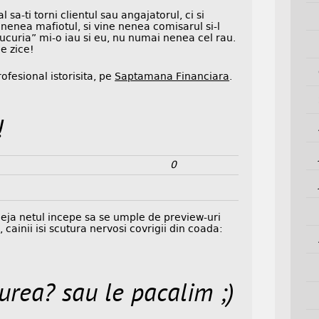
sa-ti torni clientul sau angajatorul, ci si
 nenea mafiotul, si vine nenea comisarul si-l
“bucuria” mi-o iau si eu, nu numai nenea cel rau.
e zice!
ofesional istorisita, pe
Saptamana Financiara
.
!
0
ja netul incepe sa se umple de preview-uri
 cainii isi scutura nervosi covrigii din coada:
urea? sau le pacalim ;)