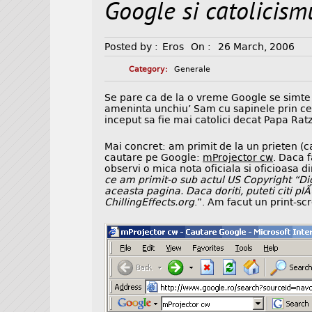
Google si catolicism
Posted by :
Eros
On :
26 March, 2006
Category:
Generale
Se pare ca de la o vreme Google se simte t
ameninta unchiu’ Sam cu sapinele prin cel
inceput sa fie mai catolici decat Papa Ratz
Mai concret: am primit de la un prieten (
cautare pe Google:
mProjector cw
. Daca f
observi o mica nota oficiala si oficioasa d
ce am primit-o sub actul US Copyright “Dig
aceasta pagina. Daca doriti, puteti citi p
ChillingEffects.org
.”. Am facut un print-scr