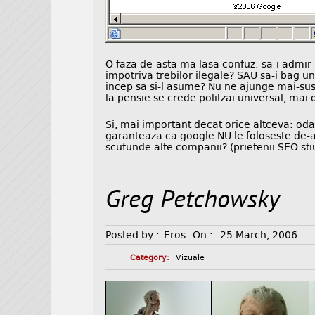
O faza de-asta ma lasa confuz: sa-i admir 
impotriva trebilor ilegale? SAU sa-i bag un
incep sa si-l asume? Nu ne ajunge mai-sus
la pensie se crede politzai universal, ma
Si, mai important decat orice altceva: odata
garanteaza ca google NU le foloseste de-
scufunde alte companii? (prietenii SEO sti
Greg Petchowsky
Posted by :
Eros
On :
25 March, 2006
Category:
Vizuale