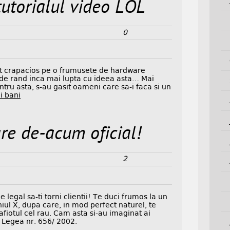
utorialul video LOL
0
ft crapacios pe o frumusete de hardware
de rand inca mai lupta cu ideea asta… Mai
tru asta, s-au gasit oameni care sa-i faca si un
i bani
re de-acum oficial!
2
 legal sa-ti torni clientii! Te duci frumos la un
iul X, dupa care, in mod perfect naturel, te
afiotul cel rau. Cam asta si-au imaginat ai
t Legea nr. 656/ 2002.