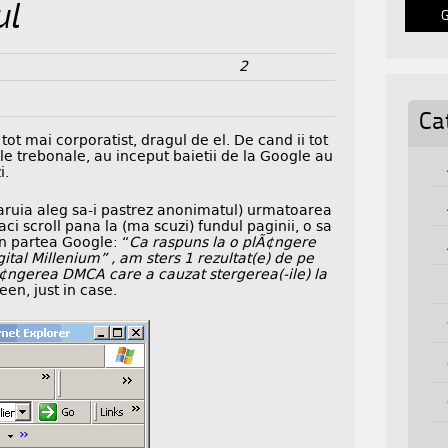
ul
2
Ca
ot mai corporatist, dragul de el. De cand ii tot
e trebonale, au inceput baietii de la Google au
i.
caruia aleg sa-i pastrez anonimatul) urmatoarea
aci scroll pana la (ma scuzi) fundul paginii, o sa
in partea Google: “
Ca raspuns la o plÃ¢ngere
ital Millenium” , am sters 1 rezultat(e) de pe
lÃ¢ngerea DMCA care a cauzat stergerea(-ile) la
een, just in case.