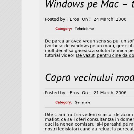
Windows pe Mac – t
Posted by :
Eros
On :
24 March, 2006
Category:
Tehnicisme
De parca ar avea vreun sens sa pui un so
(vorbesc de windows pe un mac), geek-ul 
mult decat sa gaseasca solutia tehnica pen
tutorial video!
De vazut, pentru cine da do
Capra vecinului moa
Posted by :
Eros
On :
21 March, 2006
Category:
Generale
Uite c-am trait sa vedem si asta: de-acum e
mafiot, ca sa-i oferi consultantza in domen
duci la nenea comisaru’ si-l parashti pe m
nostri legislatori cand au reluat la pureca