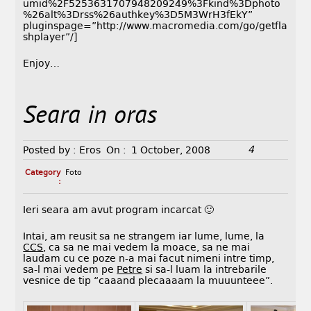
umid%2F5253631707948209249%3Fkind%3Dphoto
%26alt%3Drss%26authkey%3D5M3WrH3fEkY”
pluginspage=”http://www.macromedia.com/go/getfla
shplayer”/]
Enjoy…
Seara in oras
4
Posted by :
Eros
On :
1 October, 2008
Category
Foto
:
Ieri seara am avut program incarcat 🙂
Intai, am reusit sa ne strangem iar lume, lume, la
CCS
, ca sa ne mai vedem la moace, sa ne mai
laudam cu ce poze n-a mai facut nimeni intre timp,
sa-l mai vedem pe
Petre
si sa-l luam la intrebarile
vesnice de tip “caaand plecaaaam la muuunteee”.