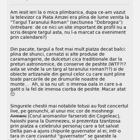
Am iesit ieri la o mica plimbarica, dupa ce-am vazut
la televizor ca Piata Amzei era plina de lume venita la
“Targul Taranului Roman” (sectiunea “Dobrogea”)
(intrebare: de ce nici un site important de profil nu a
scris despre targul asta, nu l-a marcat ca eveniment
prin calendare?)
Din pacate, targul a fost mai mult piatza decat balci:
plina de shunci, carnatzi si alte produse de
caramangerie, de dulceturi cica traditionale dar la
preturi astronomice, de conserve de peshte (WTF?!?
asta se vinde la un targ al taranului roman?!?) si de
obiecte artizanale din genul celor cu care sunt pline
toate parcarile de pe drumurile noastre de
munte… Ah, si sa nu uit: o imensa oala in care s-a
gatit o la fel de imensa ciorba de peshte. Macar atat
🙂
Singurele chestii mai notabile totusi au fost concertul
live, pe genunchi, al unui mic cor de moshnegi
Armeni
(Corul aromanilor farseroti din Cogeleac),
haioshi pana la Dumnezeu, si prezentza tzantzosa
prin piatza a celebrului personaj care a tot salvat
Delta pan-a ajuns chipurile guvernator al ei, intr-o
tara in care cuvantul “guvernator” se gaseste la