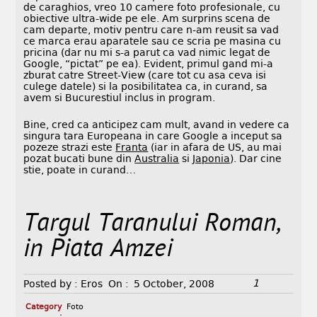
de caraghios, vreo 10 camere foto profesionale, cu
obiective ultra-wide pe ele. Am surprins scena de
cam departe, motiv pentru care n-am reusit sa vad
ce marca erau aparatele sau ce scria pe masina cu
pricina (dar nu mi s-a parut ca vad nimic legat de
Google, “pictat” pe ea). Evident, primul gand mi-a
zburat catre Street-View (care tot cu asa ceva isi
culege datele) si la posibilitatea ca, in curand, sa
avem si Bucurestiul inclus in program.
Bine, cred ca anticipez cam mult, avand in vedere ca
singura tara Europeana in care Google a inceput sa
pozeze strazi este
Franta
(iar in afara de US, au mai
pozat bucati bune din
Australia
si
Japonia
). Dar cine
stie, poate in curand…
Targul Taranului Roman,
in Piata Amzei
1
Posted by :
Eros
On :
5 October, 2008
Category
Foto
: