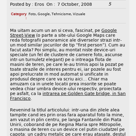
5
Posted by :
Eros
On :
7 October, 2008
Category
Foto
,
Google
,
Tehnicisme
,
Vizuale
:
Ma uitam acum un an si ceva, fascinat, pe
Google
Street-View
(o parte a site-ului Google Maps care
reda fotografii panoramice ale diverselor strazi intr-
un mod similar jocurilor de tip “first person”). Cum au
facut asta? Poi simplu, au montat niste device-uri
speciale (un fel de clustere de camere foto, ascunse
intr-un turnuletz elegant) pe o intreaga flota de
masini de teren, pe care le-au trimis apoi la pozat pe
toate strazile de interes pentru ei, iar pozele au fost
apoi prelucrate in mod automat si unificate in
produsul despre care va scriu aici… Chiar ma
amuzam ca in unele locatii prea insorite se poate
vedea chiar umbra device-ului respectiv, proiectata
pe asfalt, ca la
intrarea pe Golden Gate bridge, in San
Francisco
.
Revenind la titlul articolului: intr-una din zilele alea
tampite cand ies prin oras fara aparatul foto la mine,
am vazut in plin centru, pe langa Fantanile din Piata
Unirii, coborand de pe Regina Maria spre Mitropolie,
o masina de teren cu un device cel putin ciudatzel pe
capota: un cadru metalic pe care erau atasate, destul