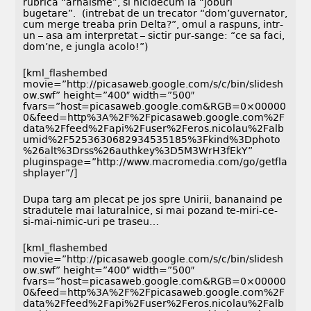
rubrica “arhaisme”, si nicidecum la “joburi
bugetare”. (intrebat de un trecator “dom’guvernator,
cum merge treaba prin Delta?”, omul a raspuns, intr-
un – asa am interpretat – sictir pur-sange: “ce sa faci,
dom’ne, e jungla acolo!”)
[kml_flashembed
movie=”http://picasaweb.google.com/s/c/bin/slidesh
ow.swf” height=”400″ width=”500″
fvars=”host=picasaweb.google.com&RGB=0×00000
0&feed=http%3A%2F%2Fpicasaweb.google.com%2F
data%2Ffeed%2Fapi%2Fuser%2Feros.nicolau%2Falb
umid%2F5253630682934535185%3Fkind%3Dphoto
%26alt%3Drss%26authkey%3D5M3WrH3fEkY”
pluginspage=”http://www.macromedia.com/go/getfla
shplayer”/]
Dupa targ am plecat pe jos spre Unirii, bananaind pe
stradutele mai laturalnice, si mai pozand te-miri-ce-
si-mai-nimic-uri pe traseu…
[kml_flashembed
movie=”http://picasaweb.google.com/s/c/bin/slidesh
ow.swf” height=”400″ width=”500″
fvars=”host=picasaweb.google.com&RGB=0×00000
0&feed=http%3A%2F%2Fpicasaweb.google.com%2F
data%2Ffeed%2Fapi%2Fuser%2Feros.nicolau%2Falb