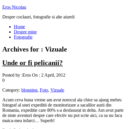
Eros Nicolau
Despre coclauri, fotografie si alte aiureli
Home
Despre mine
Fotografie
Archives for : Vizuale
Unde or fi pelicanii?
Posted by :
Eros
On :
2 April, 2012
0
Category:
blogging
,
Foto
,
Vizuale
Acum ceva buna vreme am avut norocul ala chior sa ajung mebru
fotograf al unei expeditii de monitorizare a sacalilor aurii din
Romania, expeditie care 80% s-a desfasurat in delta. Am avut parte
de niste aventuri despre care efectiv nu pot scrie aici, ca sa nu faca
maica-mea infarct… Superb!