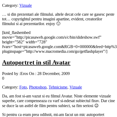
Category:
Vizuale
… si din prezentari ale filmului. altele decat cele care se gasesc peste
tot… copyrightul pentru imagini apartine, evident, creatorilor
filmului si ai prezentarilor. enjoy 🙂
[kml_flashembed
movie=”http://picasaweb.google.com/s/c/bin/slideshow.swf”
height=”582″ width=”728″
fvars=”host=picasaweb.google.com&RGB=0×000000&feed=http
pluginspage=”http://www.macromedia.com/go/getflashplayer”/]
Autoportret in stil Avatar
Posted by :
Eros
On :
28 December, 2009
0
Category:
Foto
,
Photoshop
,
Tehnicisme
,
Vizuale
Da, am fost si-am vazut si eu filmul Avatar. Niste elemente vizuale
superbe, care compenseaza cu varf si-ndesat subiectul firav. Dar cine
se duce la un astfel de film pentru subiect, sa fim seriosi 😉
Si pentru ca eram prea odihnit, mi-am facut un mic autoportret