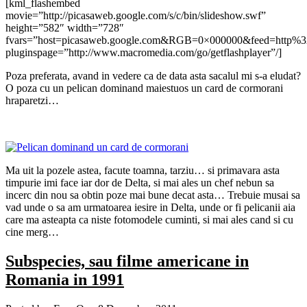
[kml_flashembed
movie=”http://picasaweb.google.com/s/c/bin/slideshow.swf”
height=”582″ width=”728″
fvars=”host=picasaweb.google.com&RGB=0×000000&feed=http
pluginspage=”http://www.macromedia.com/go/getflashplayer”/]
Poza preferata, avand in vedere ca de data asta sacalul mi s-a eludat?
O poza cu un pelican dominand maiestuos un card de cormorani
hraparetzi…
Ma uit la pozele astea, facute toamna, tarziu… si primavara asta
timpurie imi face iar dor de Delta, si mai ales un chef nebun sa
incerc din nou sa obtin poze mai bune decat asta… Trebuie musai sa
vad unde o sa am urmatoarea iesire in Delta, unde or fi pelicanii aia
care ma asteapta ca niste fotomodele cuminti, si mai ales cand si cu
cine merg…
Subspecies, sau filme americane in
Romania in 1991