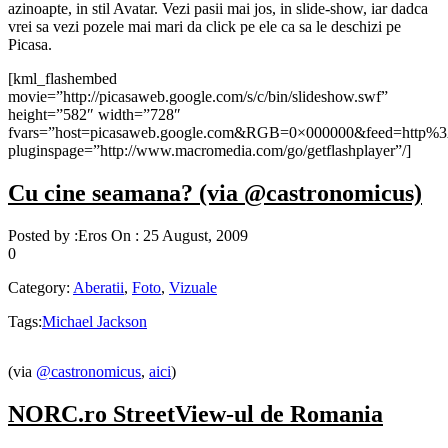
azinoapte, in stil Avatar. Vezi pasii mai jos, in slide-show, iar dadca
vrei sa vezi pozele mai mari da click pe ele ca sa le deschizi pe
Picasa.
[kml_flashembed
movie=”http://picasaweb.google.com/s/c/bin/slideshow.swf”
height=”582″ width=”728″
fvars=”host=picasaweb.google.com&RGB=0×000000&feed=htt
pluginspage=”http://www.macromedia.com/go/getflashplayer”/]
Cu cine seamana? (via @castronomicus)
Posted by :
Eros
On :
25 August, 2009
0
Category:
Aberatii
,
Foto
,
Vizuale
Tags:
Michael Jackson
(via
@castronomicus
,
aici
)
NORC.ro StreetView-ul de Romania