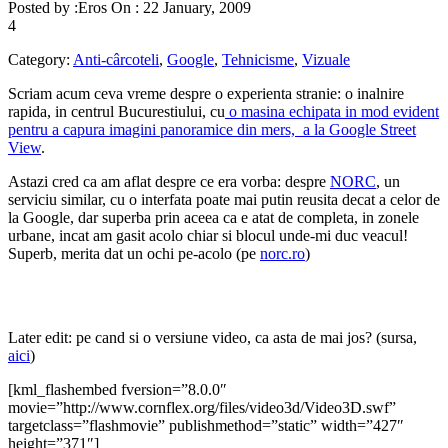
Posted by :
Eros
On :
22 January, 2009
4
Category:
Anti-cârcoteli
,
Google
,
Tehnicisme
,
Vizuale
Scriam acum ceva vreme despre o experienta stranie: o inalnire
rapida, in centrul Bucurestiului, cu
o masina echipata in mod evident
pentru a capura imagini panoramice din mers, a la Google Street
View
.
Astazi cred ca am aflat despre ce era vorba: despre
NORC
, un
serviciu similar, cu o interfata poate mai putin reusita decat a celor de
la Google, dar superba prin aceea ca e atat de completa, in zonele
urbane, incat am gasit acolo chiar si blocul unde-mi duc veacul!
Superb, merita dat un ochi pe-acolo (pe
norc.ro
)
Later edit: pe cand si o versiune video, ca asta de mai jos? (sursa,
aici
)
[kml_flashembed fversion=”8.0.0″
movie=”http://www.cornflex.org/files/video3d/Video3D.swf”
targetclass=”flashmovie” publishmethod=”static” width=”427″
height=”371″]