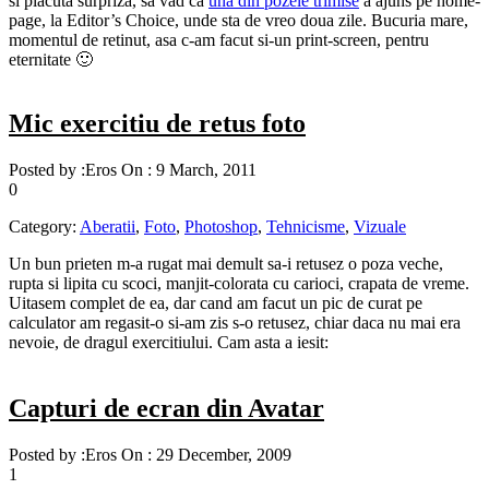
si placuta surpriza, sa vad ca
una din pozele trimise
a ajuns pe home-
page, la Editor’s Choice, unde sta de vreo doua zile. Bucuria mare,
momentul de retinut, asa c-am facut si-un print-screen, pentru
eternitate 🙂
Mic exercitiu de retus foto
Posted by :
Eros
On :
9 March, 2011
0
Category:
Aberatii
,
Foto
,
Photoshop
,
Tehnicisme
,
Vizuale
Un bun prieten m-a rugat mai demult sa-i retusez o poza veche,
rupta si lipita cu scoci, manjit-colorata cu carioci, crapata de vreme.
Uitasem complet de ea, dar cand am facut un pic de curat pe
calculator am regasit-o si-am zis s-o retusez, chiar daca nu mai era
nevoie, de dragul exercitiului. Cam asta a iesit:
Capturi de ecran din Avatar
Posted by :
Eros
On :
29 December, 2009
1