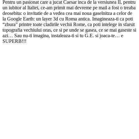
Pentru un pasionat care a jucat Caesar inca de la versiunea II, pentru
un iubitor al Italiei, ce-am primit mai devreme pe mail a fost o treaba
deosebita: o invitatie de a vedea cea mai noua gaselnitza a celor de
la Google Earth: un layer 3d cu Roma antica. Imagineaza-ti ca poti
“zbura” printre toate cladirile vechii Rome, ca poti intelege in sfarsit
topografia vechiului oras, ce si pe unde se gasea, ce se mai gaseste si
azi… Sau nu-ti imagina, instaleaza-ti si tu G.E. si joaca-te… e
SUPERB!!!