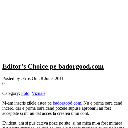
Editor’s Choice pe badorgood.com
Posted by :
Eros
On :
8 June, 2011
0
Category:
Foto
,
Vizuale
M-am inscris zilele astea pe
badorgood.com
. Nu e prima oara cand
incerc, dar e prima oara cand pozele supuse aprobarii au fost
acceptate si mi-au dat acces la crearea unui cont.
Evident, am si pus cateva poze pe site, si nu mica mi-a fost mirarea,