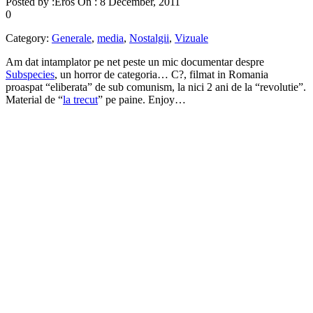
Posted by :
Eros
On :
8 December, 2011
0
Category:
Generale
,
media
,
Nostalgii
,
Vizuale
Am dat intamplator pe net peste un mic documentar despre
Subspecies
, un horror de categoria… C?, filmat in Romania
proaspat “eliberata” de sub comunism, la nici 2 ani de la “revolutie”.
Material de “
la trecut
” pe paine. Enjoy…