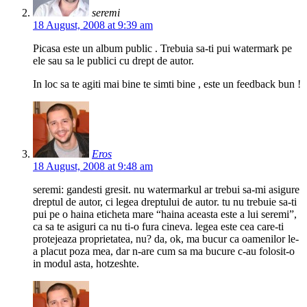
seremi
18 August, 2008 at 9:39 am
Picasa este un album public . Trebuia sa-ti pui watermark pe
ele sau sa le publici cu drept de autor.
In loc sa te agiti mai bine te simti bine , este un feedback bun !
Eros
18 August, 2008 at 9:48 am
seremi: gandesti gresit. nu watermarkul ar trebui sa-mi asigure
dreptul de autor, ci legea dreptului de autor. tu nu trebuie sa-ti
pui pe o haina eticheta mare “haina aceasta este a lui seremi”,
ca sa te asiguri ca nu ti-o fura cineva. legea este cea care-ti
protejeaza proprietatea, nu? da, ok, ma bucur ca oamenilor le-
a placut poza mea, dar n-are cum sa ma bucure c-au folosit-o
in modul asta, hotzeshte.