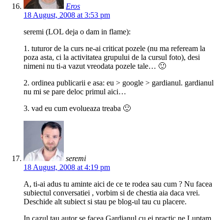
Eros
18 August, 2008 at 3:53 pm
seremi (LOL deja o dam in flame):
1. tuturor de la curs ne-ai criticat pozele (nu ma refeream la
poza asta, ci la activitatea grupului de la cursul foto), desi
nimeni nu ti-a vazut vreodata pozele tale… 🙂
2. ordinea publicarii e asa: eu > google > gardianul. gardianul
nu mi se pare deloc primul aici…
3. vad eu cum evolueaza treaba 🙂
seremi
18 August, 2008 at 4:19 pm
A, ti-ai adus tu aminte aici de ce te rodea sau cum ? Nu facea
subiectul conversatiei , vorbim si de chestia aia daca vrei.
Deschide alt subiect si stau pe blog-ul tau cu placere.
In cazul tau autor se facea Gardianul cu ei practic ne Luptam