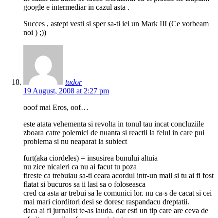
google e intermediar in cazul asta .
Succes , astept vesti si sper sa-ti iei un Mark III (Ce vorbeam
noi ) ;))
tudor
19 August, 2008 at 2:27 pm
ooof mai Eros, oof…
este atata vehementa si revolta in tonul tau incat concluziile
zboara catre polemici de nuanta si reactii la felul in care pui
problema si nu neaparat la subiect
furt(aka ciordeles) = insusirea bunului altuia
nu zice nicaieri ca nu ai facut tu poza
fireste ca trebuiau sa-ti ceara acordul intr-un mail si tu ai fi fost
flatat si bucuros sa ii lasi sa o foloseasca
cred ca asta ar trebui sa le comunici lor. nu ca-s de cacat si cei
mai mari ciorditori desi se doresc raspandacu dreptatii.
daca ai fi jurnalist te-as lauda. dar esti un tip care are ceva de