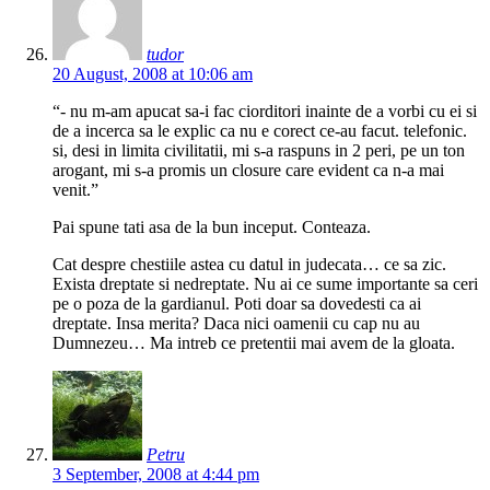
tudor
20 August, 2008 at 10:06 am
“- nu m-am apucat sa-i fac ciorditori inainte de a vorbi cu ei si
de a incerca sa le explic ca nu e corect ce-au facut. telefonic.
si, desi in limita civilitatii, mi s-a raspuns in 2 peri, pe un ton
arogant, mi s-a promis un closure care evident ca n-a mai
venit.”
Pai spune tati asa de la bun inceput. Conteaza.
Cat despre chestiile astea cu datul in judecata… ce sa zic.
Exista dreptate si nedreptate. Nu ai ce sume importante sa ceri
pe o poza de la gardianul. Poti doar sa dovedesti ca ai
dreptate. Insa merita? Daca nici oamenii cu cap nu au
Dumnezeu… Ma intreb ce pretentii mai avem de la gloata.
Petru
3 September, 2008 at 4:44 pm