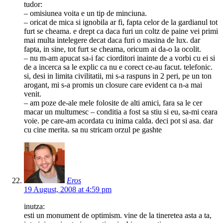
tudor:
– omisiunea voita e un tip de minciuna.
– oricat de mica si ignobila ar fi, fapta celor de la gardianul tot
furt se cheama. e drept ca daca furi un coltz de paine vei primi
mai multa intelegere decat daca furi o masina de lux. dar
fapta, in sine, tot furt se cheama, oricum ai da-o la ocolit.
– nu m-am apucat sa-i fac ciorditori inainte de a vorbi cu ei si
de a incerca sa le explic ca nu e corect ce-au facut. telefonic.
si, desi in limita civilitatii, mi s-a raspuns in 2 peri, pe un ton
arogant, mi s-a promis un closure care evident ca n-a mai
venit.
– am poze de-ale mele folosite de alti amici, fara sa le cer
macar un multumesc – conditia a fost sa stiu si eu, sa-mi ceara
voie. pe care-am acordata cu inima calda. deci pot si asa. dar
cu cine merita. sa nu stricam orzul pe gashte
Eros
19 August, 2008 at 4:59 pm
inutza:
esti un monument de optimism. vine de la tineretea asta a ta,