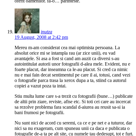
oferit oamenilor. fa-o… parinteste.
inutza
19 August, 2008 at 2:42 pm
Mereu m-am considerat cea mai optimista persoana. La
absolut orice mi se intampla rau (ar zice unii), eu vad
avantajele. Si asa a fost si cand am auzit ca diversi s-au
autointitulat autorii unor fotografii d-alea mele. Evident, nu e
foarte placut, dar inseamna ca le-au placut. Si cred ca nimic
nu e mai fain decat sentimentul pe care il ai, totusi, cand vezi
o fotografie parca trasa la xerox dupa a ta, stiind ca autorul
copiei a vazut poza ta intai.
Stiu multa lume care s-a trezit cu fotografii (bune…) publicate
de altii prin ziare, reviste, afise etc. Si toti cei care au incercat
sa rezolve problema fara scandal d-aiurea au reusit sa-si ia
bani frumosi pe fotografii.
Nu sunt nici de acord cu seremi, ca ce e pe net e a tuturor, dar
nici sa nu exageram, cum spuneau unii ca daca e publicata o
fotografie de-a ta pe alt site, cu numele tau dedesupt, tot e furt.