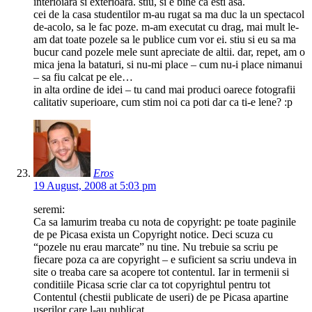
interioiara si exterioara. stiu, si e bine ca esti asa.
cei de la casa studentilor m-au rugat sa ma duc la un spectacol
de-acolo, sa le fac poze. m-am executat cu drag, mai mult le-
am dat toate pozele sa le publice cum vor ei. stiu si eu sa ma
bucur cand pozele mele sunt apreciate de altii. dar, repet, am o
mica jena la bataturi, si nu-mi place – cum nu-i place nimanui
– sa fiu calcat pe ele…
in alta ordine de idei – tu cand mai produci oarece fotografii
calitativ superioare, cum stim noi ca poti dar ca ti-e lene? :p
Eros
19 August, 2008 at 5:03 pm
seremi:
Ca sa lamurim treaba cu nota de copyright: pe toate paginile
de pe Picasa exista un Copyright notice. Deci scuza cu
“pozele nu erau marcate” nu tine. Nu trebuie sa scriu pe
fiecare poza ca are copyright – e suficient sa scriu undeva in
site o treaba care sa acopere tot contentul. Iar in termenii si
conditiile Picasa scrie clar ca tot copyrightul pentru tot
Contentul (chestii publicate de useri) de pe Picasa apartine
userilor care l-au publicat