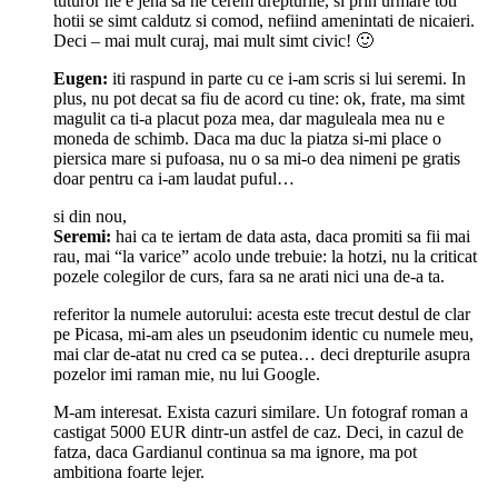
tuturor ne e jena sa ne cerem drepturile, si prin urmare toti
hotii se simt caldutz si comod, nefiind amenintati de nicaieri.
Deci – mai mult curaj, mai mult simt civic! 🙂
Eugen:
iti raspund in parte cu ce i-am scris si lui seremi. In
plus, nu pot decat sa fiu de acord cu tine: ok, frate, ma simt
magulit ca ti-a placut poza mea, dar maguleala mea nu e
moneda de schimb. Daca ma duc la piatza si-mi place o
piersica mare si pufoasa, nu o sa mi-o dea nimeni pe gratis
doar pentru ca i-am laudat puful…
si din nou,
Seremi:
hai ca te iertam de data asta, daca promiti sa fii mai
rau, mai “la varice” acolo unde trebuie: la hotzi, nu la criticat
pozele colegilor de curs, fara sa ne arati nici una de-a ta.
referitor la numele autorului: acesta este trecut destul de clar
pe Picasa, mi-am ales un pseudonim identic cu numele meu,
mai clar de-atat nu cred ca se putea… deci drepturile asupra
pozelor imi raman mie, nu lui Google.
M-am interesat. Exista cazuri similare. Un fotograf roman a
castigat 5000 EUR dintr-un astfel de caz. Deci, in cazul de
fatza, daca Gardianul continua sa ma ignore, ma pot
ambitiona foarte lejer.