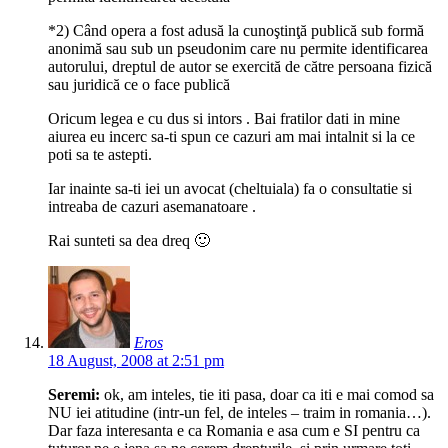
*2) Când opera a fost adusă la cunoştinţă publică sub formă
anonimă sau sub un pseudonim care nu permite identificarea
autorului, dreptul de autor se exercită de către persoana fizică
sau juridică ce o face publică
Oricum legea e cu dus si intors . Bai fratilor dati in mine
aiurea eu incerc sa-ti spun ce cazuri am mai intalnit si la ce
poti sa te astepti.
Iar inainte sa-ti iei un avocat (cheltuiala) fa o consultatie si
intreaba de cazuri asemanatoare .
Rai sunteti sa dea dreq 🙂
Eros
18 August, 2008 at 2:51 pm
Seremi:
ok, am inteles, tie iti pasa, doar ca iti e mai comod sa
NU iei atitudine (intr-un fel, de inteles – traim in romania…).
Dar faza interesanta e ca Romania e asa cum e SI pentru ca