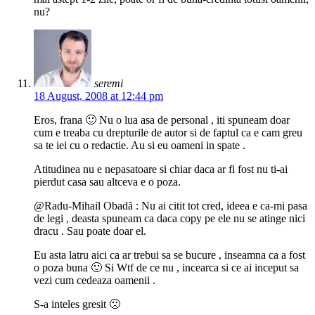
nu?
seremi
18 August, 2008 at 12:44 pm
Eros, frana 🙂 Nu o lua asa de personal , iti spuneam doar
cum e treaba cu drepturile de autor si de faptul ca e cam greu
sa te iei cu o redactie. Au si eu oameni in spate .
Atitudinea nu e nepasatoare si chiar daca ar fi fost nu ti-ai
pierdut casa sau altceva e o poza.
@Radu-Mihail Obadă : Nu ai citit tot cred, ideea e ca-mi pasa
de legi , deasta spuneam ca daca copy pe ele nu se atinge nici
dracu . Sau poate doar el.
Eu asta latru aici ca ar trebui sa se bucure , inseamna ca a fost
o poza buna 🙂 Si Wtf de ce nu , incearca si ce ai inceput sa
vezi cum cedeaza oamenii .
S-a inteles gresit 🙁