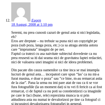
Eugen
18 August, 2008 at 1:10 pm
Seremi, nu prea cunosti cazuri de genul asta si nici legislatia,
eh?
Eros are dreptate – nu trebuie sa puna nici un copyright pe
poza (sub poza, langa poza, etc.) ca sa atraga atentia astora
care “imprumuta” imagini de pe net.
Faptul ca tratezi cu asa naivitate subiectul dovedeste ca nu
prea reusesti sa iti dai seama nici de gravitatea faptei redactiei,
nici de valoarea unei imagini si nici de ideea problemei.
Din pacate din cauza oamenilor ca tine inca se mai intampla
lucruri de genul asta… incepatori care spun “las’ ca nu mi-a
furat masina, e doar o poza” sau “ce bine, m-au remarcat astia
de la ziar”. Pana la urma nu imi pare atat de rau ca ti se vor
fura fotografiile (la un moment dat) si tu vei fi fericit ca ai fost
remarcat, ci de faptul ca nu poti sa constientizezi ca imaginile
pe care le faci (bune, rele) reprezinta munca ta si prin
atitudinea asta nu numai te devalorizezi pe tine ca fotograf ci
si incurajezi devalorizarea fotografiei in general.