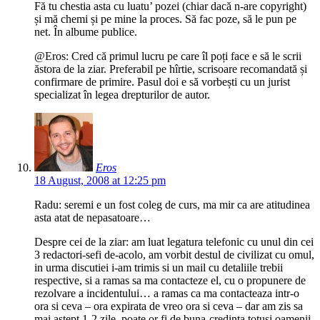
Fă tu chestia asta cu luatu’ pozei (chiar dacă n-are copyright)
și mă chemi și pe mine la proces. Să fac poze, să le pun pe
net. În albume publice.
@Eros: Cred că primul lucru pe care îl poți face e să le scrii
ăstora de la ziar. Preferabil pe hîrtie, scrisoare recomandată și
confirmare de primire. Pasul doi e să vorbești cu un jurist
specializat în legea drepturilor de autor.
Eros
18 August, 2008 at 12:25 pm
Radu: seremi e un fost coleg de curs, ma mir ca are atitudinea
asta atat de nepasatoare…
Despre cei de la ziar: am luat legatura telefonic cu unul din cei
3 redactori-sefi de-acolo, am vorbit destul de civilizat cu omul,
in urma discutiei i-am trimis si un mail cu detaliile trebii
respective, si a ramas sa ma contacteze el, cu o propunere de
rezolvare a incidentului… a ramas ca ma contacteaza intr-o
ora si ceva – ora expirata de vreo ora si ceva – dar am zis sa
mai astept 1-2 zile, poate or fi de buna-credinta totusi oamenii,